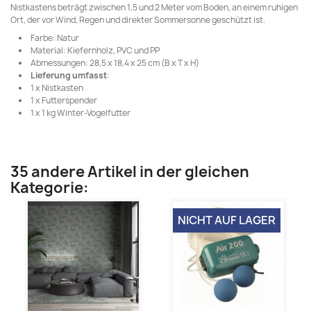
Nistkastens beträgt zwischen 1,5 und 2 Meter vom Boden, an einem ruhigen
Ort, der vor Wind, Regen und direkter Sommersonne geschützt ist.
Farbe: Natur
Material: Kiefernholz, PVC und PP
Abmessungen: 28,5 x 18,4 x 25 cm (B x T x H)
Lieferung umfasst
:
1 x Nistkasten
1 x Futterspender
1 x 1 kg Winter-Vogelfutter
35 andere Artikel in der gleichen
Kategorie:
NICHT AUF LAGER