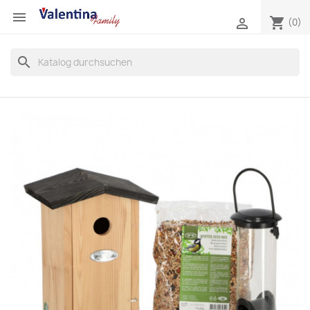

shopping_cart

(0)
search