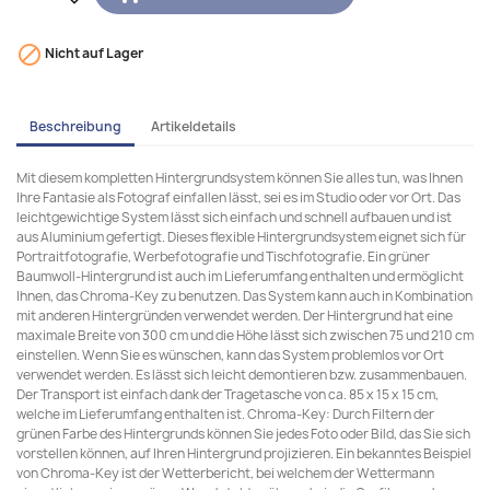

Nicht auf Lager
Beschreibung
Artikeldetails
Mit diesem kompletten Hintergrundsystem können Sie alles tun, was Ihnen
Ihre Fantasie als Fotograf einfallen lässt, sei es im Studio oder vor Ort. Das
leichtgewichtige System lässt sich einfach und schnell aufbauen und ist
aus Aluminium gefertigt. Dieses flexible Hintergrundsystem eignet sich für
Portraitfotografie, Werbefotografie und Tischfotografie. Ein grüner
Baumwoll-Hintergrund ist auch im Lieferumfang enthalten und ermöglicht
Ihnen, das Chroma-Key zu benutzen. Das System kann auch in Kombination
mit anderen Hintergründen verwendet werden. Der Hintergrund hat eine
maximale Breite von 300 cm und die Höhe lässt sich zwischen 75 und 210 cm
einstellen. Wenn Sie es wünschen, kann das System problemlos vor Ort
verwendet werden. Es lässt sich leicht demontieren bzw. zusammenbauen.
Der Transport ist einfach dank der Tragetasche von ca. 85 x 15 x 15 cm,
welche im Lieferumfang enthalten ist. Chroma-Key: Durch Filtern der
grünen Farbe des Hintergrunds können Sie jedes Foto oder Bild, das Sie sich
vorstellen können, auf Ihren Hintergrund projizieren. Ein bekanntes Beispiel
von Chroma-Key ist der Wetterbericht, bei welchem der Wettermann