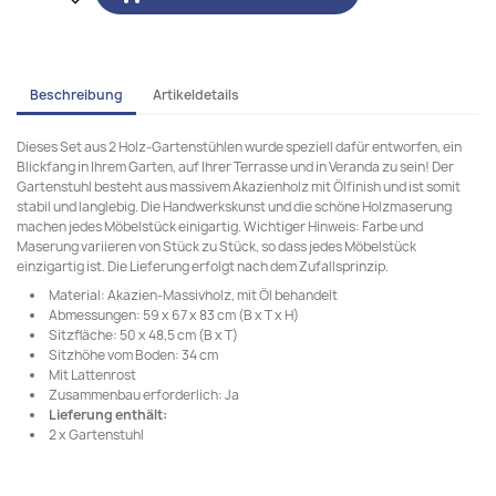
Beschreibung
Artikeldetails
Dieses Set aus 2 Holz-Gartenstühlen wurde speziell dafür entworfen, ein
Blickfang in Ihrem Garten, auf Ihrer Terrasse und in Veranda zu sein! Der
Gartenstuhl besteht aus massivem Akazienholz mit Ölfinish und ist somit
stabil und langlebig. Die Handwerkskunst und die schöne Holzmaserung
machen jedes Möbelstück einigartig. Wichtiger Hinweis: Farbe und
Maserung variieren von Stück zu Stück, so dass jedes Möbelstück
einzigartig ist. Die Lieferung erfolgt nach dem Zufallsprinzip.
Material: Akazien-Massivholz, mit Öl behandelt
Abmessungen: 59 x 67 x 83 cm (B x T x H)
Sitzfläche: 50 x 48,5 cm (B x T)
Sitzhöhe vom Boden: 34 cm
Mit Lattenrost
Zusammenbau erforderlich: Ja
Lieferung enthält:
2 x Gartenstuhl