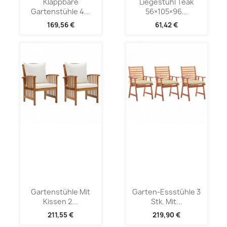
Klappbare
Liegestuhl Teak
Gartenstühle 4...
56×105×96...
169,56 €
61,42 €
Gartenstühle Mit
Garten-Essstühle 3
Kissen 2...
Stk. Mit...
211,55 €
219,90 €