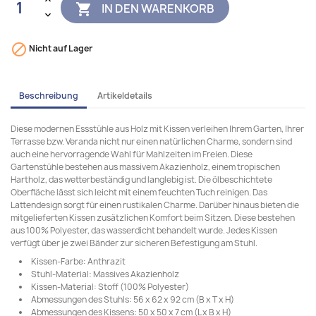
IN DEN WARENKORB


Nicht auf Lager
Beschreibung
Artikeldetails
Diese modernen Essstühle aus Holz mit Kissen verleihen Ihrem Garten, Ihrer
Terrasse bzw. Veranda nicht nur einen natürlichen Charme, sondern sind
auch eine hervorragende Wahl für Mahlzeiten im Freien. Diese
Gartenstühle bestehen aus massivem Akazienholz, einem tropischen
Hartholz, das wetterbeständig und langlebig ist. Die ölbeschichtete
Oberfläche lässt sich leicht mit einem feuchten Tuch reinigen. Das
Lattendesign sorgt für einen rustikalen Charme. Darüber hinaus bieten die
mitgelieferten Kissen zusätzlichen Komfort beim Sitzen. Diese bestehen
aus 100% Polyester, das wasserdicht behandelt wurde. Jedes Kissen
verfügt über je zwei Bänder zur sicheren Befestigung am Stuhl.
Kissen-Farbe: Anthrazit
Stuhl-Material: Massives Akazienholz
Kissen-Material: Stoff (100% Polyester)
Abmessungen des Stuhls: 56 x 62 x 92 cm (B x T x H)
Abmessungen des Kissens: 50 x 50 x 7 cm (L x B x H)