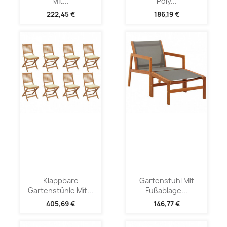
Mit...
Poly...
222,45 €
186,19 €
Klappbare
Gartenstuhl Mit
Gartenstühle Mit...
Fußablage...
405,69 €
146,77 €