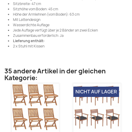
Sitzbreite: 47 cm
Sitzhöhe vom Boden: 45 cm
Höhe der Armlehnen (vom Boden): 63 cm
Mit Lattendesign
Wasserdichte Auflage
Jede Auflage verfügt über je 2 Bänder an zwei Ecken
Zusammenbau erforderlich: Ja
Lieferung enthält:
2 x Stuhl mit Kissen
35 andere Artikel in der gleichen
Kategorie:
NICHT AUF LAGER