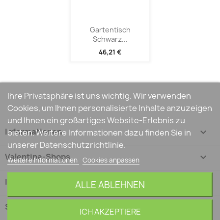
Gartentisch
Schwarz...
46,21 €
Ihre Privatsphäre ist uns wichtig. Wir verwenden
Cookies, um Ihnen personalisierte Inhalte anzuzeigen
und Ihnen ein großartiges Website-Erlebnis zu
Informationen

bieten. Weitere Informationen dazu finden Sie in
unserer Datenschutzrichtlinie.
Valentina-Shops

Weitere Informationen
Cookies anpassen
Ihr Konto

ALLE ABLEHNEN
Shop-Einstellungen
keyboard_arrow_down
ICH AKZEPTIERE