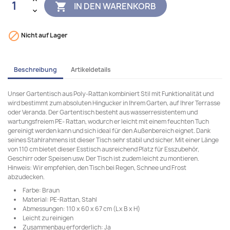
IN DEN WARENKORB


Nicht auf Lager
Beschreibung
Artikeldetails
Unser Gartentisch aus Poly-Rattan kombiniert Stil mit Funktionalität und
wird bestimmt zum absoluten Hingucker in Ihrem Garten, auf Ihrer Terrasse
oder Veranda. Der Gartentisch besteht aus wasserresistentem und
wartungsfreiem PE- Rattan, wodurch er leicht mit einem feuchten Tuch
gereinigt werden kann und sich ideal für den Außenbereich eignet. Dank
seines Stahlrahmens ist dieser Tisch sehr stabil und sicher. Mit einer Länge
von 110 cm bietet dieser Esstisch ausreichend Platz für Esszubehör,
Geschirr oder Speisen usw. Der Tisch ist zudem leicht zu montieren.
Hinweis: Wir empfehlen, den Tisch bei Regen, Schnee und Frost
abzudecken.
Farbe: Braun
Material: PE-Rattan, Stahl
Abmessungen: 110 x 60 x 67 cm (L x B x H)
Leicht zu reinigen
Zusammenbau erforderlich: Ja