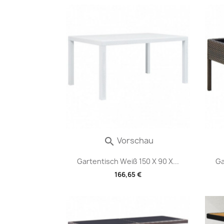
Vorschau

Gartentisch Weiß 150 X 90 X...
Ga
166,65 €