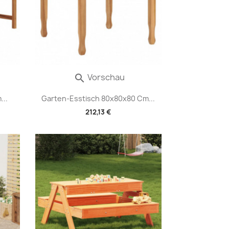
Vorschau

...
Garten-Esstisch 80x80x80 Cm...
212,13 €