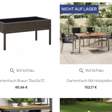
NICHT AUF LAGER
Vorschau
Vorschau


rtentisch Braun 75x40x37...
Gartentisch Mit Holzplatte.
60,64 €
152,17 €