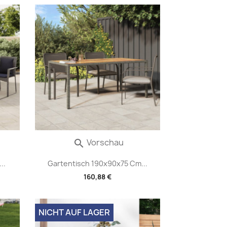
Vorschau

..
Gartentisch 190x90x75 Cm...
160,88 €
NICHT AUF LAGER