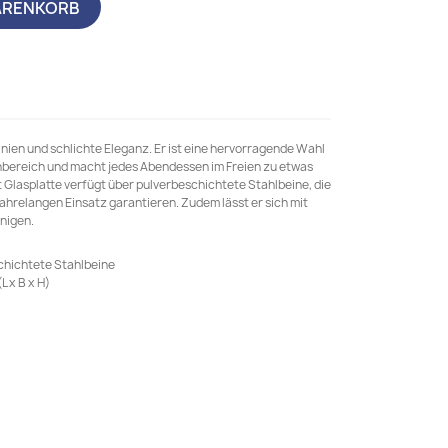
ARENKORB
Linien und schlichte Eleganz. Er ist eine hervorragende Wahl
nbereich und macht jedes Abendessen im Freien zu etwas
 Glasplatte verfügt über pulverbeschichtete Stahlbeine, die
jahrelangen Einsatz garantieren. Zudem lässt er sich mit
nigen.
schichtete Stahlbeine
 x B x H)