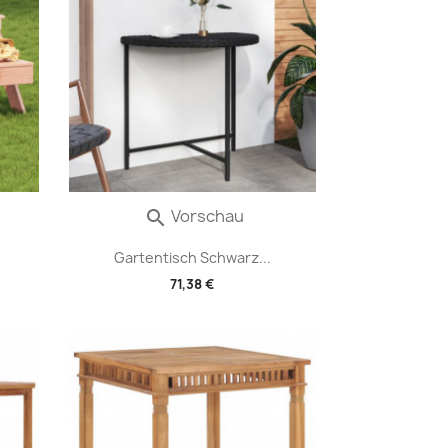
Vorschau

.
Gartentisch Schwarz...
71,38 €