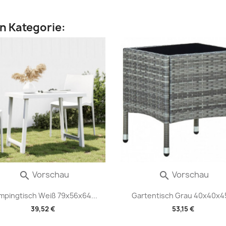
en Kategorie:
Vorschau
Vorschau


pingtisch Weiß 79x56x64...
Gartentisch Grau 40x40x45
39,52 €
53,15 €