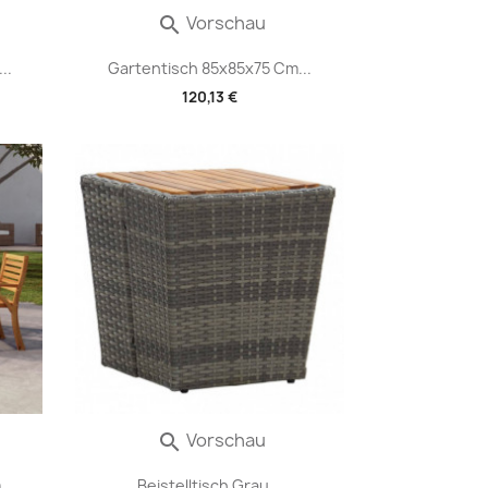
Vorschau

..
Gartentisch 85x85x75 Cm...
120,13 €
Vorschau

..
Beistelltisch Grau...