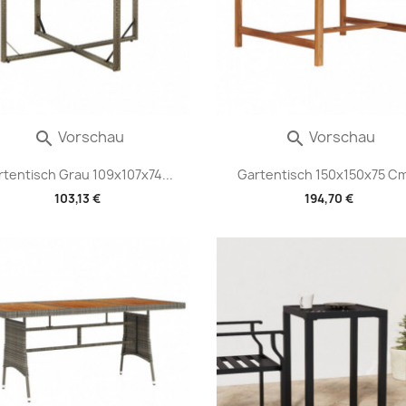
Vorschau
Vorschau


rtentisch Grau 109x107x74...
Gartentisch 150x150x75 Cm
103,13 €
194,70 €