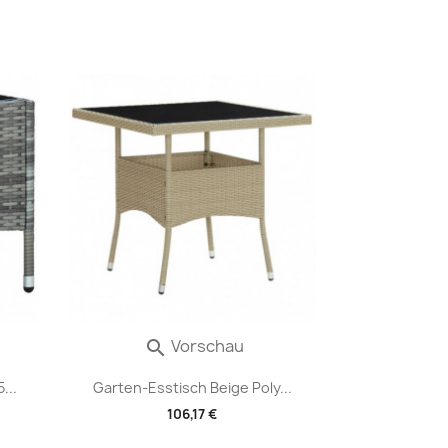
Vorschau

...
Garten-Esstisch Beige Poly...
106,17 €