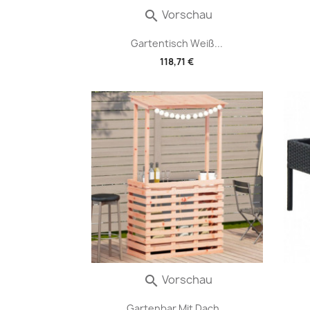
Vorschau

Gartentisch Weiß...
118,71 €
Vorschau

Gartenbar Mit Dach...