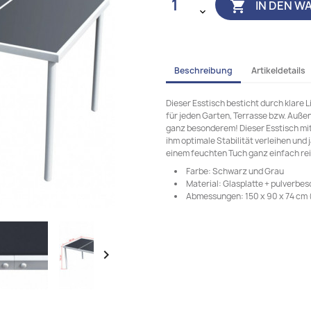
IN DEN W

Beschreibung
Artikeldetails
Dieser Esstisch besticht durch klare 
für jeden Garten, Terrasse bzw. Auße
ganz besonderem! Dieser Esstisch mit
ihm optimale Stabilität verleihen und 
einem feuchten Tuch ganz einfach rei
Farbe: Schwarz und Grau
Material: Glasplatte + pulverbe
Abmessungen: 150 x 90 x 74 cm (L
