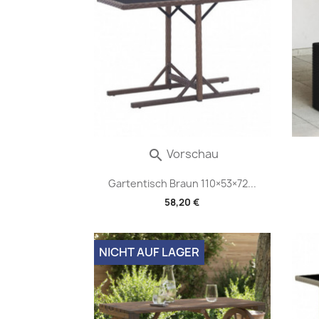
Vorschau

Gartentisch Braun 110×53×72...
58,20 €
NICHT AUF LAGER