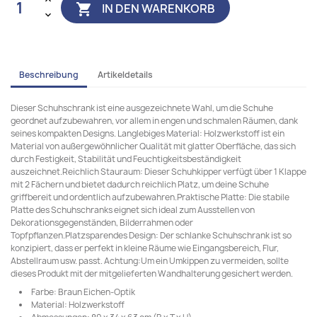
IN DEN WARENKORB

Beschreibung
Artikeldetails
Dieser Schuhschrank ist eine ausgezeichnete Wahl, um die Schuhe
geordnet aufzubewahren, vor allem in engen und schmalen Räumen, dank
seines kompakten Designs. Langlebiges Material: Holzwerkstoff ist ein
Material von außergewöhnlicher Qualität mit glatter Oberfläche, das sich
durch Festigkeit, Stabilität und Feuchtigkeitsbeständigkeit
auszeichnet.Reichlich Stauraum: Dieser Schuhkipper verfügt über 1 Klappe
mit 2 Fächern und bietet dadurch reichlich Platz, um deine Schuhe
griffbereit und ordentlich aufzubewahren.Praktische Platte: Die stabile
Platte des Schuhschranks eignet sich ideal zum Ausstellen von
Dekorationsgegenständen, Bilderrahmen oder
Topfpflanzen.Platzsparendes Design: Der schlanke Schuhschrank ist so
konzipiert, dass er perfekt in kleine Räume wie Eingangsbereich, Flur,
Abstellraum usw. passt. Achtung:Um ein Umkippen zu vermeiden, sollte
dieses Produkt mit der mitgelieferten Wandhalterung gesichert werden.
Farbe: Braun Eichen-Optik
Material: Holzwerkstoff