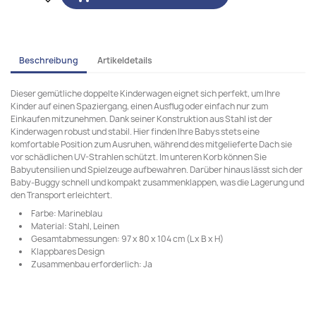
Beschreibung
Artikeldetails
Dieser gemütliche doppelte Kinderwagen eignet sich perfekt, um Ihre
Kinder auf einen Spaziergang, einen Ausflug oder einfach nur zum
Einkaufen mitzunehmen. Dank seiner Konstruktion aus Stahl ist der
Kinderwagen robust und stabil. Hier finden Ihre Babys stets eine
komfortable Position zum Ausruhen, während des mitgelieferte Dach sie
vor schädlichen UV-Strahlen schützt. Im unteren Korb können Sie
Babyutensilien und Spielzeuge aufbewahren. Darüber hinaus lässt sich der
Baby-Buggy schnell und kompakt zusammenklappen, was die Lagerung und
den Transport erleichtert.
Farbe: Marineblau
Material: Stahl, Leinen
Gesamtabmessungen: 97 x 80 x 104 cm (L x B x H)
Klappbares Design
Zusammenbau erforderlich: Ja