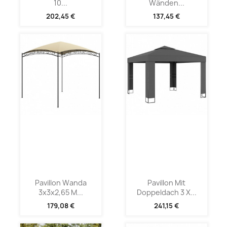
10...
Wänden...
202,45 €
137,45 €
Pavillon Wanda
Pavillon Mit
3x3x2,65 M...
Doppeldach 3 X...
179,08 €
241,15 €