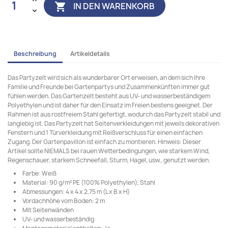
IN DEN WARENKORB

Beschreibung
Artikeldetails
Das Partyzelt wird sich als wunderbarer Ort erweisen, an dem sich Ihre
Familie und Freunde bei Gartenpartys und Zusammenkünften immer gut
fühlen werden. Das Gartenzelt besteht aus UV- und wasserbeständigem
Polyethylen und ist daher für den Einsatz im Freien bestens geeignet. Der
Rahmen ist aus rostfreiem Stahl gefertigt, wodurch das Partyzelt stabil und
langlebig ist. Das Partyzelt hat Seitenverkleidungen mit jeweils dekorativen
Fenstern und 1 Türverkleidung mit Reißverschluss für einen einfachen
Zugang. Der Gartenpavillon ist einfach zu montieren. Hinweis: Dieser
Artikel sollte NIEMALS bei rauen Wetterbedingungen, wie starkem Wind,
Regenschauer, starkem Schneefall, Sturm, Hagel, usw., genutzt werden.
Farbe: Weiß
Material: 90 g/m² PE (100% Polyethylen), Stahl
Abmessungen: 4 x 4 x 2,75 m (L x B x H)
Vordachhöhe vom Boden: 2 m
Mit Seitenwänden
UV- und wasserbeständig