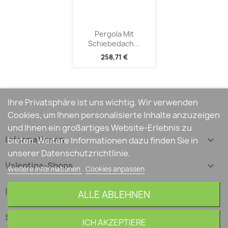
Pergola Mit
Schiebedach...
258,71 €
Ihre Privatsphäre ist uns wichtig. Wir verwenden
Cookies, um Ihnen personalisierte Inhalte anzuzeigen
und Ihnen ein großartiges Website-Erlebnis zu
Informationen

bieten. Weitere Informationen dazu finden Sie in
unserer Datenschutzrichtlinie.
Valentina-Shops

Weitere Informationen
Cookies anpassen
Ihr Konto

ALLE ABLEHNEN
Shop-Einstellungen
keyboard_arrow_down
ICH AKZEPTIERE