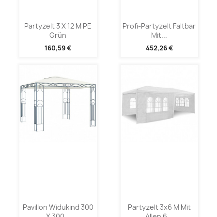
Partyzelt 3 X 12 M PE
Profi-Partyzelt Faltbar
Grün
Mit...
160,59 €
452,26 €
Pavillon Widukind 300
Partyzelt 3x6 M Mit
X 300...
Allen 6...