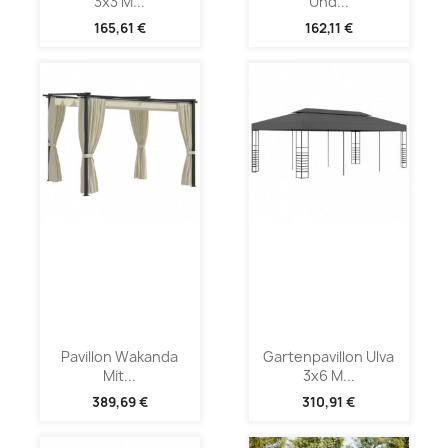
3x3 M...
Und...
165,61 €
162,11 €
Pavillon Wakanda
Gartenpavillon Ulva
Mit...
3x6 M...
389,69 €
310,91 €