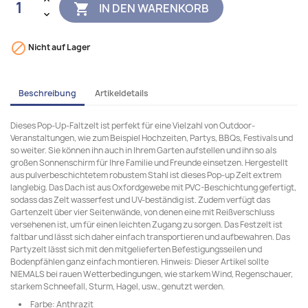
IN DEN WARENKORB


Nicht auf Lager
Beschreibung
Artikeldetails
Dieses Pop-Up-Faltzelt ist perfekt für eine Vielzahl von Outdoor-
Veranstaltungen, wie zum Beispiel Hochzeiten, Partys, BBQs, Festivals und
so weiter. Sie können ihn auch in Ihrem Garten aufstellen und ihn so als
großen Sonnenschirm für Ihre Familie und Freunde einsetzen. Hergestellt
aus pulverbeschichtetem robustem Stahl ist dieses Pop-up Zelt extrem
langlebig. Das Dach ist aus Oxfordgewebe mit PVC-Beschichtung gefertigt,
sodass das Zelt wasserfest und UV-beständig ist. Zudem verfügt das
Gartenzelt über vier Seitenwände, von denen eine mit Reißverschluss
versehenen ist, um für einen leichten Zugang zu sorgen. Das Festzelt ist
faltbar und lässt sich daher einfach transportieren und aufbewahren. Das
Partyzelt lässt sich mit den mitgelieferten Befestigungsseilen und
Bodenpfählen ganz einfach montieren. Hinweis: Dieser Artikel sollte
NIEMALS bei rauen Wetterbedingungen, wie starkem Wind, Regenschauer,
starkem Schneefall, Sturm, Hagel, usw., genutzt werden.
Farbe: Anthrazit