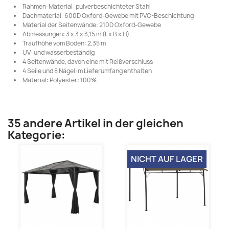
Rahmen-Material: pulverbeschichteter Stahl
Dachmaterial: 600D Oxford-Gewebe mit PVC-Beschichtung
Material der Seitenwände: 210D Oxford-Gewebe
Abmessungen: 3 x 3 x 3,15 m (L x B x H)
Traufhöhe vom Boden: 2,35 m
UV- und wasserbeständig
4 Seitenwände, davon eine mit Reißverschluss
4 Seile und 8 Nägel im Lieferumfang enthalten
Material: Polyester: 100%
35 andere Artikel in der gleichen
Kategorie:
NICHT AUF LAGER