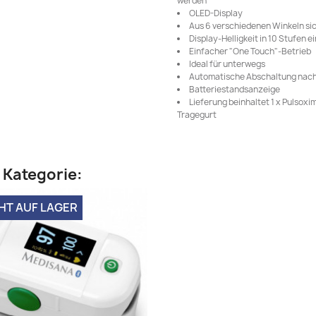
werden
OLED-Display
Aus 6 verschiedenen Winkeln si
Display-Helligkeit in 10 Stufen e
Einfacher "One Touch"-Betrieb
Ideal für unterwegs
Automatische Abschaltung nac
Batteriestandsanzeige
Lieferung beinhaltet 1 x Pulsoxim
Tragegurt
n Kategorie:
HT AUF LAGER