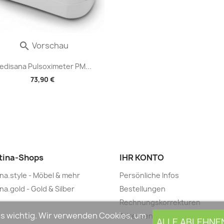
Vorschau

edisana Pulsoximeter PM...
73,90 €
tina-Shops
IHR KONTO
ina.style - Möbel & mehr
Persönliche Infos
na.gold - Gold & Silber
Bestellungen
Rechnungskorrekturen
uns wichtig. Wir verwenden Cookies, um
Adressen
ALLE ABLEHNE