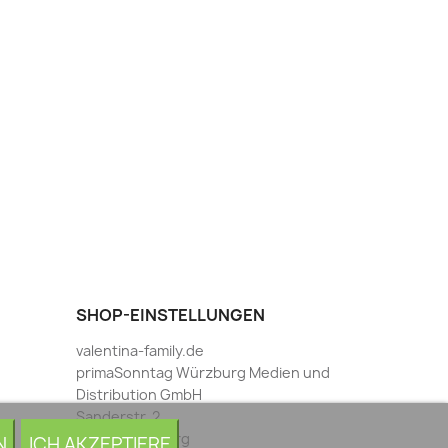
SHOP-EINSTELLUNGEN
valentina-family.de
primaSonntag Würzburg Medien und
Distribution GmbH
Sanderstr. 2
97070 Würzburg
N
ICH AKZEPTIERE