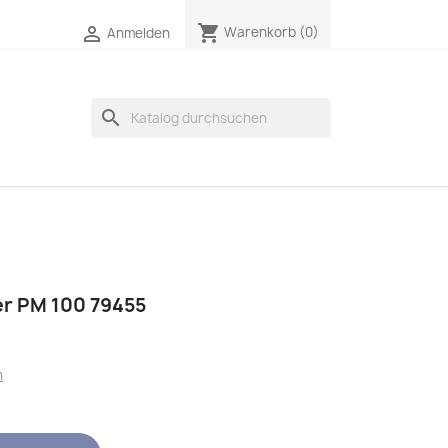
shopping_cart

Warenkorb
(0)
Anmelden
search
r PM 100 79455
n