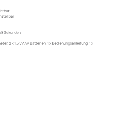
chtbar
instellbar
h 8 Sekunden
eter, 2 x 1,5 V AAA Batterien, 1 x Bedienungsanleitung, 1 x