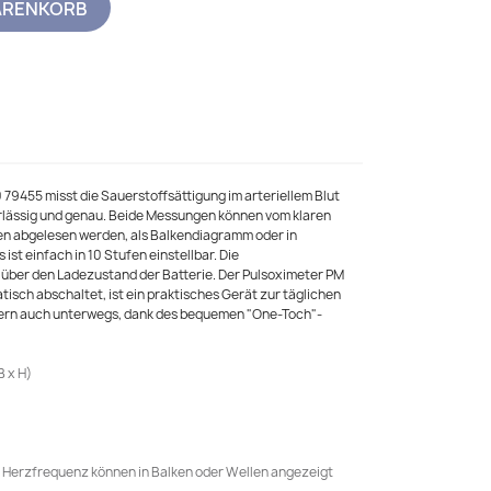
ARENKORB
79455 misst die Sauerstoffsättigung im arteriellem Blut
lässig und genau. Beide Messungen können vom klaren
en abgelesen werden, als Balkendiagramm oder in
 ist einfach in 10 Stufen einstellbar. Die
 über den Ladezustand der Batterie. Der Pulsoximeter PM
isch abschaltet, ist ein praktisches Gerät zur täglichen
dern auch unterwegs, dank des bequemen "One-Toch"-
B x H)
 Herzfrequenz können in Balken oder Wellen angezeigt