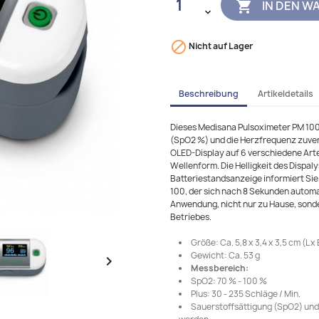
IN DEN W


Nicht auf Lager
Beschreibung
Artikeldetails
Dieses Medisana Pulsoximeter PM 100 
(SpO2 %) und die Herzfrequenz zuver
OLED-Display auf 6 verschiedene Art
Wellenform. Die Helligkeit des Dispalys
Batteriestandsanzeige informiert Sie
100, der sich nach 8 Sekunden automat
Anwendung, nicht nur zu Hause, son
Betriebes.
Größe: Ca. 5,8 x 3,4 x 3,5 cm (L x 
Gewicht: Ca. 53 g

Messbereich:
SpO2: 70 % - 100 %
Plus: 30 - 235 Schläge / Min.
Sauerstoffsättigung (SpO2) und