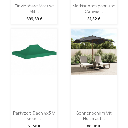
Einziehbare Markise
Markisenbespannung
Mit...
Canvas...
689,68 €
51,52 €
Partyzelt-Dach 4x3 M
Sonnenschirm Mit
Grün...
Holzmast...
31,36 €
88,06 €