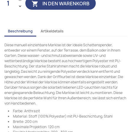
IN DEN WARENKORB

Beschreibung
Artikeldetails
Diese manuell einziehbare Markise ist der ideale Schattenspender,
entweder vor einem Fenster, auf der Terrasse, dem Balkon oder in Ihrem
Garten. Diese wasser- und schmutzabweisende sowie UV- und
wetterbeständige Markise besteht aus hochwertigem Polyester mit PU-
Beschichtung. Der starke Stahlrahmen macht die Markise robust und
langlebig. Das leicht zu reinigende Polyesterverdeck kann entfernt und
gewaschen werden. Dank der Griffkurbel ist diese Markise einziehbar. Die
Höhe und der Winkel der Markise können ebenfalls eingestellt werden.
Darüber hinaus sorgen die solarbetriebenen LED-Leuchten nachts für
energiesparende Beleuchtung. Die Markise ist leicht zu montieren. Diese
Markise ist die perfekte Wahl für Ihren Außenbereich; sie lässt sich einfach
von Hand bedienen.
Farbe: Anthrazit
Material: Stoff (100% Polyester) mit PU-Beschichtung, Stahl
Breite: 200 cm
Maximale Projektion: 120 cm