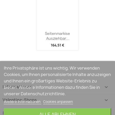
Seitenmarkise
Ausziehbar...
164,51 €
Ihre Privatsphäre ist uns wichtig. Wir verwenden
Cookies, um Ihnen personalisierte Inhalte anzuzeigen
und Ihnen ein großartiges Website-Erlebnis zu
Informationen

bieten. Weitere Informationen dazu finden Sie in
unserer Datenschutzrichtlinie.
Valentina-Shops

Weitere Informationen
Cookies anpassen
Ihr Konto

ALLE ABLEHNEN