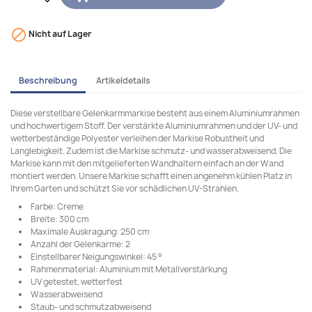

Nicht auf Lager
Beschreibung
Artikeldetails
Diese verstellbare Gelenkarmmarkise besteht aus einem Aluminiumrahmen
und hochwertigem Stoff. Der verstärkte Aluminiumrahmen und der UV- und
wetterbeständige Polyester verleihen der Markise Robustheit und
Langlebigkeit. Zudem ist die Markise schmutz- und wasserabweisend. Die
Markise kann mit den mitgelieferten Wandhaltern einfach an der Wand
montiert werden. Unsere Markise schafft einen angenehm kühlen Platz in
Ihrem Garten und schützt Sie vor schädlichen UV-Strahlen.
Farbe: Creme
Breite: 300 cm
Maximale Auskragung: 250 cm
Anzahl der Gelenkarme: 2
Einstellbarer Neigungswinkel: 45 °
Rahmenmaterial: Aluminium mit Metallverstärkung
UV getestet, wetterfest
Wasserabweisend
Staub- und schmutzabweisend