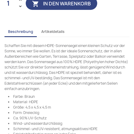
IN DEN WARENKORB

Beschreibung
Artikeldetails
Schaffen Sie mit diesem HDPE-Sonnensegel einen kleinen Schutz vor der
Sonne, wo immer Sie wollen. Es ist der ideale Sonnenschutz, der in allen
Außenbereichen wie Garten, Terrasse, Spielplatz oder Balkon verwendet
werden kann. Das Sonnensegel aus 100% HDPE (Polyethylen hoher Dichte)
schützt Sie vor direkter Sonneneinstrahlung, lässt genügend Wind durch
und ist wasserdurchlässig. Das HDPE ist speziell behandelt, daher ist es
schimmel- und UV-beständig. Das Sonnensegel ist mit den
Edelstahlverschlüssen (an jeder Ecke) und den mitgelieferten Seilen
einfach anzubringen.
Farbe: Braun
Material: HDPE
Größe: 4,5 x 4,5 x 4,5 m
Form: Dreieckig
Ca. 90% UV-Schutz
Wind- und wasserdurchlässig
Schimmel- und UV-resistent, atmungsaktives HDPE