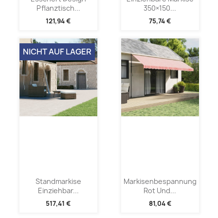
Pflanztisch...
350×150...
121,94 €
75,74 €
NICHT AUF LAGER
Standmarkise
Markisenbespannung
Einziehbar...
Rot Und...
517,41 €
81,04 €