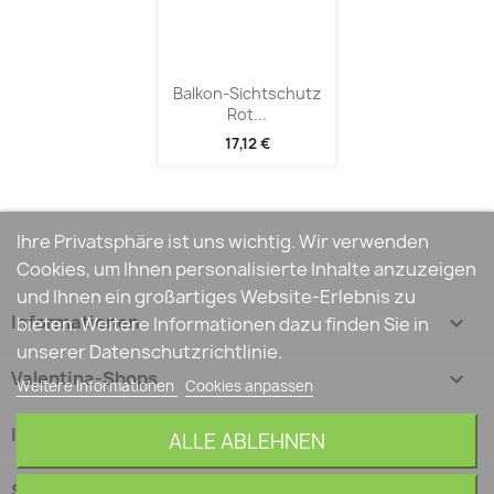
Balkon-Sichtschutz
Rot...
17,12 €
Ihre Privatsphäre ist uns wichtig. Wir verwenden
Cookies, um Ihnen personalisierte Inhalte anzuzeigen
und Ihnen ein großartiges Website-Erlebnis zu
Informationen

bieten. Weitere Informationen dazu finden Sie in
unserer Datenschutzrichtlinie.
Valentina-Shops

Weitere Informationen
Cookies anpassen
Ihr Konto

ALLE ABLEHNEN
Shop-Einstellungen
keyboard_arrow_down