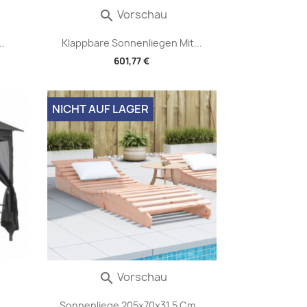
Vorschau

.
Klappbare Sonnenliegen Mit...
601,77 €
NICHT AUF LAGER
Vorschau

Sonnenliege 205x70x31,5 Cm...