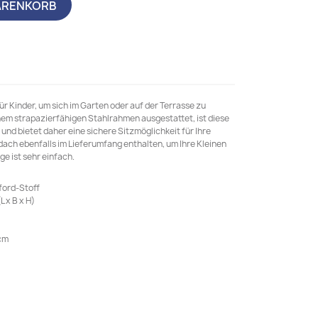
ARENKORB
ür Kinder, um sich im Garten oder auf der Terrasse zu
em strapazierfähigen Stahlrahmen ausgestattet, ist diese
und bietet daher eine sichere Sitzmöglichkeit für Ihre
dach ebenfalls im Lieferumfang enthalten, um Ihre Kleinen
e ist sehr einfach.
ford-Stoff
 x B x H)
cm