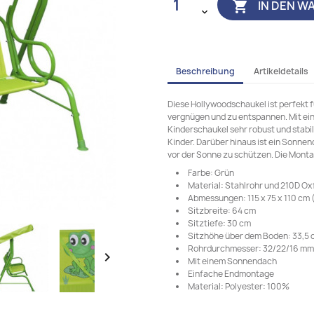
IN DEN W

Beschreibung
Artikeldetails
Diese Hollywoodschaukel ist perfekt f
vergnügen und zu entspannen. Mit ein
Kinderschaukel sehr robust und stabil 
Kinder. Darüber hinaus ist ein Sonnen
vor der Sonne zu schützen. Die Montag
Farbe: Grün
Material: Stahlrohr und 210D Ox
Abmessungen: 115 x 75 x 110 cm (L
Sitzbreite: 64 cm
Sitztiefe: 30 cm
Sitzhöhe über dem Boden: 33,5 
Rohrdurchmesser: 32/22/16 mm

Mit einem Sonnendach
Einfache Endmontage
Material: Polyester: 100%