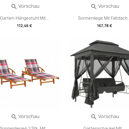
Vorschau
Vorschau


Garten-Hängestuhl Mit...
Sonnenliege Mit Faltdach..
112,46 €
167,78 €
Vorschau
Vorschau


Sonnenliegen 2 Stk. Mit...
Gartenschaukel Mit...