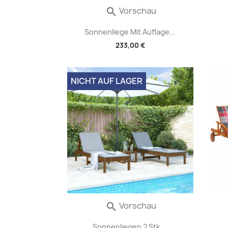
Vorschau

Sonnenliege Mit Auflage...
233,00 €
NICHT AUF LAGER
Vorschau

Sonnenliegen 2 Stk....