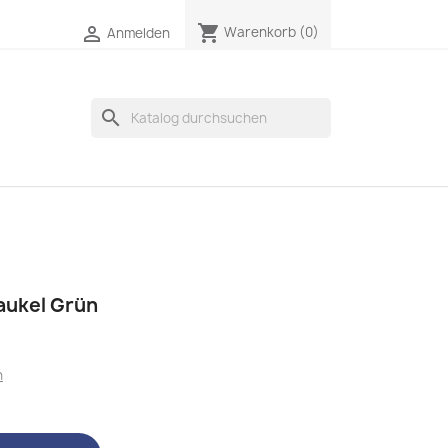
shopping_cart

Warenkorb
(0)
Anmelden
search
aukel Grün
n