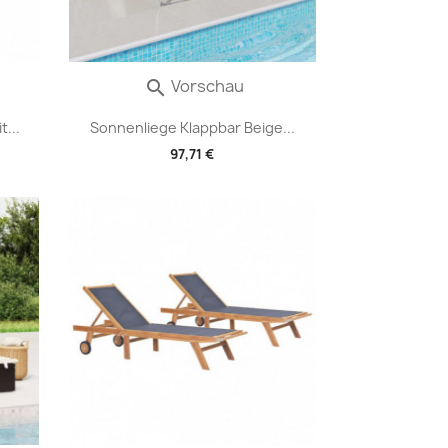
Vorschau

...
Sonnenliege Klappbar Beige...
97,71 €