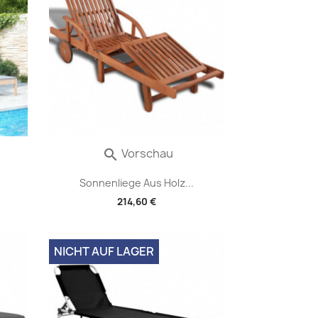
Vorschau

.
Sonnenliege Aus Holz...
214,60 €
NICHT AUF LAGER