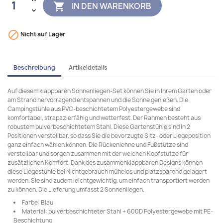
IN DEN WARENKORB


Nicht auf Lager
Beschreibung
Artikeldetails
Auf diesem klappbaren Sonnenliegen-Set können Sie in Ihrem Garten oder
am Strand hervorragend entspannen und die Sonne genießen. Die
Campingstühle aus PVC-beschichtetem Polyestergewebe sind
komfortabel, strapazierfähig und wetterfest. Der Rahmen besteht aus
robustem pulverbeschichtetem Stahl. Diese Gartenstühle sind in 2
Positionen verstellbar, so dass Sie die bevorzugte Sitz- oder Liegeposition
ganz einfach wählen können. Die Rückenlehne und Fußstütze sind
verstellbar und sorgen zusammen mit der weichen Kopfstütze für
zusätzlichen Komfort. Dank des zusammenklappbaren Designs können
diese Liegestühle bei Nichtgebrauch mühelos und platzsparend gelagert
werden. Sie sind zudem leichtgewichtig, um einfach transportiert werden
zu können. Die Lieferung umfasst 2 Sonnenliegen.
Farbe: Blau
Material: pulverbeschichteter Stahl + 600D Polyestergewebe mit PE-
Beschichtung