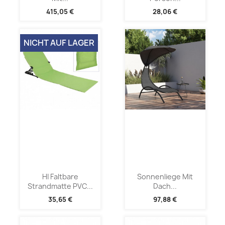
415,05 €
28,06 €
NICHT AUF LAGER
HI Faltbare
Sonnenliege Mit
Strandmatte PVC...
Dach...
35,65 €
97,88 €