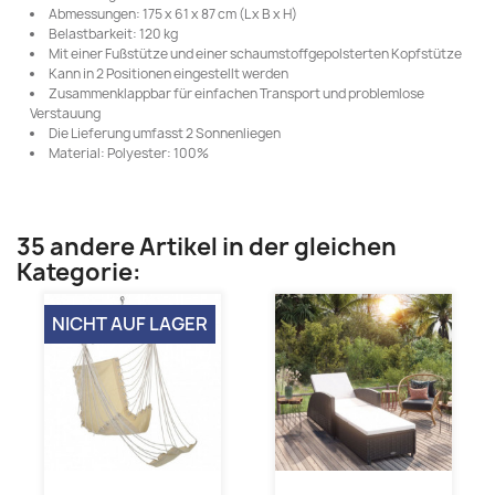
Abmessungen: 175 x 61 x 87 cm (L x B x H)
Belastbarkeit: 120 kg
Mit einer Fußstütze und einer schaumstoffgepolsterten Kopfstütze
Kann in 2 Positionen eingestellt werden
Zusammenklappbar für einfachen Transport und problemlose
Verstauung
Die Lieferung umfasst 2 Sonnenliegen
Material: Polyester: 100%
35 andere Artikel in der gleichen
Kategorie:
NICHT AUF LAGER