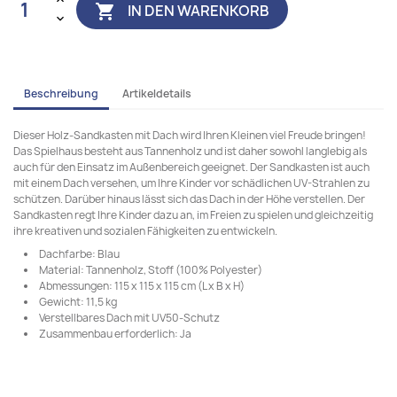
IN DEN WARENKORB

Beschreibung
Artikeldetails
Dieser Holz-Sandkasten mit Dach wird Ihren Kleinen viel Freude bringen!
Das Spielhaus besteht aus Tannenholz und ist daher sowohl langlebig als
auch für den Einsatz im Außenbereich geeignet. Der Sandkasten ist auch
mit einem Dach versehen, um Ihre Kinder vor schädlichen UV-Strahlen zu
schützen. Darüber hinaus lässt sich das Dach in der Höhe verstellen. Der
Sandkasten regt Ihre Kinder dazu an, im Freien zu spielen und gleichzeitig
ihre kreativen und sozialen Fähigkeiten zu entwickeln.
Dachfarbe: Blau
Material: Tannenholz, Stoff (100% Polyester)
Abmessungen: 115 x 115 x 115 cm (L x B x H)
Gewicht: 11,5 kg
Verstellbares Dach mit UV50-Schutz
Zusammenbau erforderlich: Ja