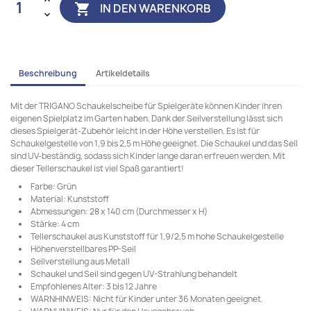
IN DEN WARENKORB

Beschreibung
Artikeldetails
Mit der TRIGANO Schaukelscheibe für Spielgeräte können Kinder ihren
eigenen Spielplatz im Garten haben. Dank der Seilverstellung lässt sich
dieses Spielgerät-Zubehör leicht in der Höhe verstellen. Es ist für
Schaukelgestelle von 1,9 bis 2,5 m Höhe geeignet. Die Schaukel und das Seil
sind UV-beständig, sodass sich Kinder lange daran erfreuen werden. Mit
dieser Tellerschaukel ist viel Spaß garantiert!
Farbe: Grün
Material: Kunststoff
Abmessungen: 28 x 140 cm (Durchmesser x H)
Stärke: 4 cm
Tellerschaukel aus Kunststoff für 1,9/2,5 m hohe Schaukelgestelle
Höhenverstellbares PP-Seil
Seilverstellung aus Metall
Schaukel und Seil sind gegen UV-Strahlung behandelt
Empfohlenes Alter: 3 bis 12 Jahre
WARNHINWEIS: Nicht für Kinder unter 36 Monaten geeignet.