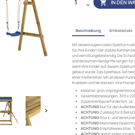
IN DEN W

Beschreibung
Artikeldetails
Mit diesem supercoolen Spielturm ver
für Ihre Kinder! Der stabile Rahmen b
und verrottungsbeständig. Die Schau
und die bunten Handgriffe sorgen für 
wenn ihre Kinder auf diesem Spieltur
gebaut wurde. Das Spielhaus-Set bes
einer Kletterleiter. Mit all diesen Fun
Krabbeln und Verstecken. Ihre Kleine
Material: grün-imprägniertes Ki
Gesamtabmessungen: 300 x 220 x
Zusammenbau erforderlich: Ja
ACHTUNG:
Nur für den Außenbe

ACHTUNG:
Zulässig für 6 Benut
ACHTUNG:
Sturz- und Verletzu
ACHTUNG:
Maximales Gewicht p
ACHTUNG:
Empfohlenes Alter: 3 
ACHTUNG:
Vom Kunden vorgen