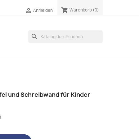
shopping_cart

Warenkorb
(0)
Anmelden
search
afel und Schreibwand für Kinder
n