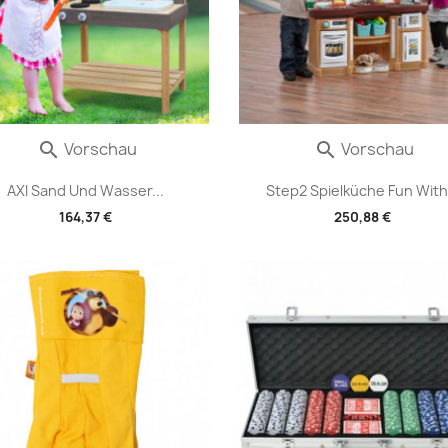
Vorschau
Vorschau


AXI Sand Und Wasser...
Step2 Spielküche Fun With.
164,37 €
250,88 €