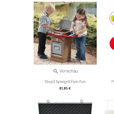
Vorschau

Step2 Spielgrill Fixin Fun
P
81,85 €