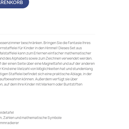
ARENKORB
Klassenzimmer beschränken. Bringen Sie die Fantasie Ihres
rnstaffelei für Kinder in den Himmel! Dieses Set aus
Malstaffelei kann zum Erlernen einfacher mathematischer
und des Alphabets sowie zum Zeichnen verwendet werden.
uf der einen Seite über eine Magnettafel und auf der anderen
hr Kind eine Vielzahl von Möglichkeiten hat und stundenlang
tigen Staffelei befindet sich eine praktische Ablage, in der
t aufbewahren können. Außerdem verfügt sie über
n, auf dem Ihre Kinder mit Markern oder Buntstiften
eidetafel
n, Zahlen und mathematische Symbole
ammradierer