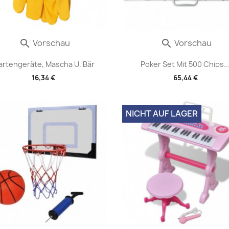
Vorschau
Vorschau


artengeräte, Mascha U. Bär
Poker Set Mit 500 Chips..
16,34 €
65,44 €
NICHT AUF LAGER