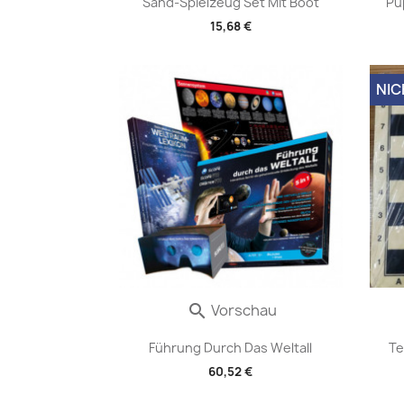
Sand-Spielzeug Set Mit Boot
Pu
15,68 €
NIC
Vorschau

Führung Durch Das Weltall
Te
60,52 €