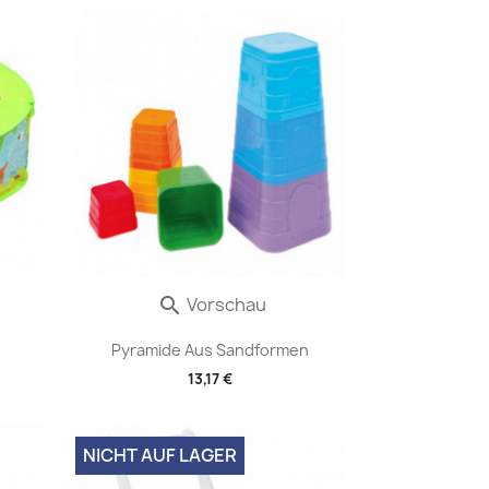
Vorschau

Pyramide Aus Sandformen
13,17 €
NICHT AUF LAGER