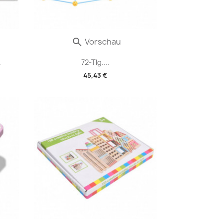
Vorschau

.
72-Tlg....
45,43 €