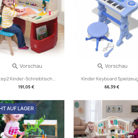
Vorschau
Vorschau


tep2 Kinder-Schreibtisch...
Kinder Keyboard Spielzeug.
191,05 €
66,39 €
HT AUF LAGER