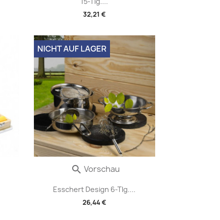
15-Tlg....
32,21 €
NICHT AUF LAGER
Vorschau

Esschert Design 6-Tlg....
26,44 €