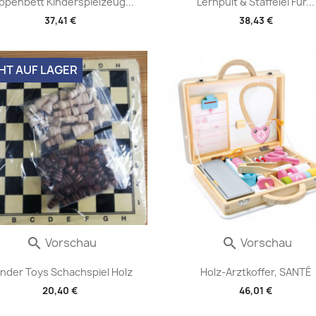
ppenbett Kinderspielzeug...
Lernpult & Staffelei Für...
37,41 €
38,43 €
HT AUF LAGER
Vorschau
Vorschau


nder Toys Schachspiel Holz
Holz-Arztkoffer, SANTÉ
20,40 €
46,01 €