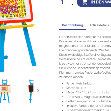
IN DEN W

Beschreibung
Artikeldetails
Lernen sollte sich nicht nur auf das 
Kindes mit dieser multifunktionalen Le
magnetischer Tafel, Kreidetafel und 
Gleichungen, grundlegender Wörter 
Diese zweiseitige Staffelei verfügt a
Seite über eine Kreidetafel, so dass I
kreativ sein kann. Unter der doppelsei
Sie wichtige Gegenstände griffberei
Klammern, um das Papier zu befestige
zeichnen können.
Farbe: Mehrfarbig
Material: PP, PE

Maße: 45 x 41 x 94 cm (L x B x H)
2 in 1: Weiße Magnettafel und Kr
Enthält magnetische Buchstabe
Inklusive Farbkreiden und Schw
Zusammenbau erforderlich: Ja