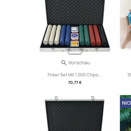
Vorschau

Poker Set Mit 1.000 Chips...
S
70,77 €
NIC