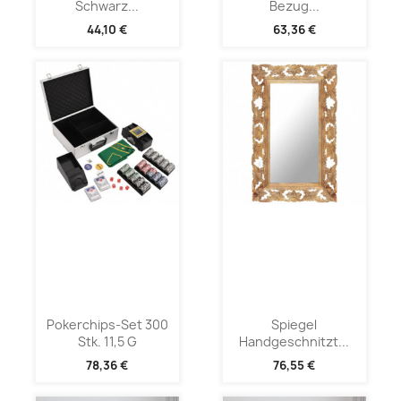
Schwarz...
Bezug...
44,10 €
63,36 €
Pokerchips-Set 300
Spiegel
Stk. 11,5 G
Handgeschnitzt...
78,36 €
76,55 €