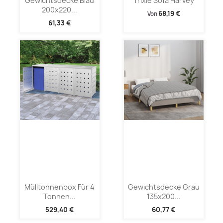
Gewichtsdecke Blau
Trixie Sofa Harvey
200x220...
68,19 €
Von
61,33 €
Mülltonnenbox Für 4
Gewichtsdecke Grau
Tonnen...
135x200...
529,40 €
60,77 €