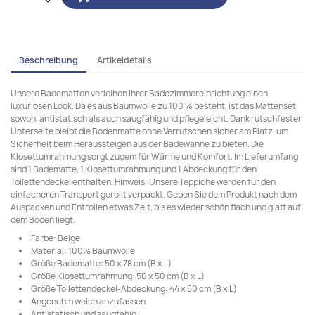
Beschreibung
Artikeldetails
Unsere Badematten verleihen Ihrer Badezimmereinrichtung einen
luxuriösen Look. Da es aus Baumwolle zu 100 % besteht, ist das Mattenset
sowohl antistatisch als auch saugfähig und pflegeleicht. Dank rutschfester
Unterseite bleibt die Bodenmatte ohne Verrutschen sicher am Platz, um
Sicherheit beim Heraussteigen aus der Badewanne zu bieten. Die
Klosettumrahmung sorgt zudem für Wärme und Komfort. Im Lieferumfang
sind 1 Badematte, 1 Klosettumrahmung und 1 Abdeckung für den
Toilettendeckel enthalten. Hinweis: Unsere Teppiche werden für den
einfacheren Transport gerollt verpackt. Geben Sie dem Produkt nach dem
Auspacken und Entrollen etwas Zeit, bis es wieder schön flach und glatt auf
dem Boden liegt.
Farbe: Beige
Material: 100% Baumwolle
Größe Badematte: 50 x 78 cm (B x L)
Größe Klosettumrahmung: 50 x 50 cm (B x L)
Größe Toilettendeckel-Abdeckung: 44 x 50 cm (B x L)
Angenehm weich anzufassen
Antistatisch und saugfähig