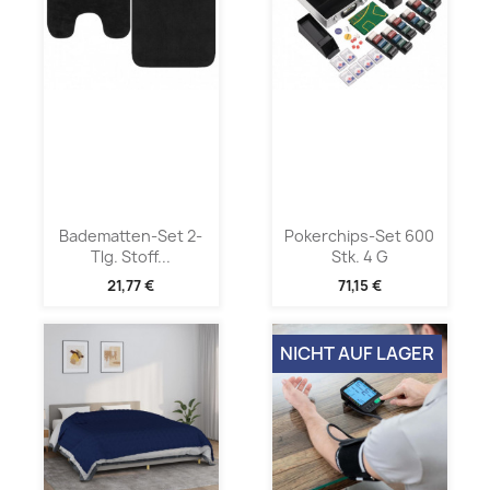
Badematten-Set 2-
Pokerchips-Set 600
Tlg. Stoff...
Stk. 4 G
21,77 €
71,15 €
NICHT AUF LAGER