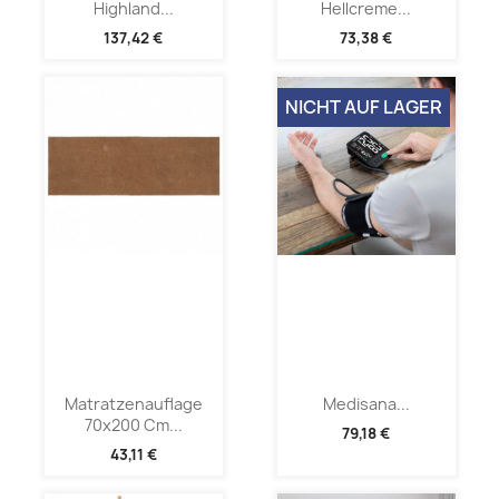
Highland...
Hellcreme...
137,42 €
73,38 €
NICHT AUF LAGER
Matratzenauflage
Medisana...
70x200 Cm...
79,18 €
43,11 €