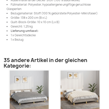
Außenmaterial der Decke: Stoff (100 % Baumwolle)
Füllmaterial: Polyester, hypoallergene ungiftige geruchlose
Glasperlen
Bezugsmaterial: Stoff (100 % gebürstete Polyester-Mikrofaser)
Größe: 138 x 200 cm (B x L)
Quilt-Block-Größe: 10 x 10 cm (L x B)
Gewicht: 1,25 kg
Lieferung umfasst:
1 x Gewichtsdecke
1 x Bezug
35 andere Artikel in der gleichen
Kategorie: