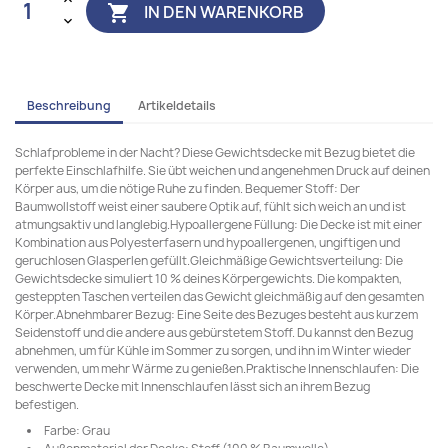
IN DEN WARENKORB

Beschreibung
Artikeldetails
Schlafprobleme in der Nacht? Diese Gewichtsdecke mit Bezug bietet die
perfekte Einschlafhilfe. Sie übt weichen und angenehmen Druck auf deinen
Körper aus, um die nötige Ruhe zu finden. Bequemer Stoff: Der
Baumwollstoff weist einer saubere Optik auf, fühlt sich weich an und ist
atmungsaktiv und langlebig.Hypoallergene Füllung: Die Decke ist mit einer
Kombination aus Polyesterfasern und hypoallergenen, ungiftigen und
geruchlosen Glasperlen gefüllt.Gleichmäßige Gewichtsverteilung: Die
Gewichtsdecke simuliert 10 % deines Körpergewichts. Die kompakten,
gesteppten Taschen verteilen das Gewicht gleichmäßig auf den gesamten
Körper.Abnehmbarer Bezug: Eine Seite des Bezuges besteht aus kurzem
Seidenstoff und die andere aus gebürstetem Stoff. Du kannst den Bezug
abnehmen, um für Kühle im Sommer zu sorgen, und ihn im Winter wieder
verwenden, um mehr Wärme zu genießen.Praktische Innenschlaufen: Die
beschwerte Decke mit Innenschlaufen lässt sich an ihrem Bezug
befestigen.
Farbe: Grau