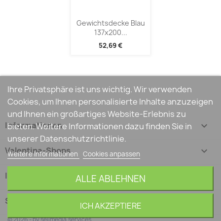
Gewichtsdecke Blau
137x200...
52,69 €
Ihre Privatsphäre ist uns wichtig. Wir verwenden
Cookies, um Ihnen personalisierte Inhalte anzuzeigen
und Ihnen ein großartiges Website-Erlebnis zu
Informationen

bieten. Weitere Informationen dazu finden Sie in
unserer Datenschutzrichtlinie.
Valentina-Shops

Weitere Informationen
Cookies anpassen
Ihr Konto

ALLE ABLEHNEN
Shop-Einstellungen
keyboard_arrow_down
ICH AKZEPTIERE
© 2026 - by sellmedia.services