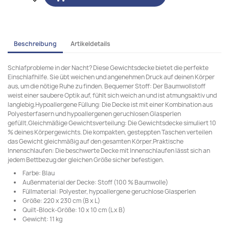
Beschreibung
Artikeldetails
Schlafprobleme in der Nacht? Diese Gewichtsdecke bietet die perfekte
Einschlafhilfe. Sie übt weichen und angenehmen Druck auf deinen Körper
aus, um die nötige Ruhe zu finden. Bequemer Stoff: Der Baumwollstoff
weist einer saubere Optik auf, fühlt sich weich an und ist atmungsaktiv und
langlebig.Hypoallergene Füllung: Die Decke ist mit einer Kombination aus
Polyesterfasern und hypoallergenen geruchlosen Glasperlen
gefüllt.Gleichmäßige Gewichtsverteilung: Die Gewichtsdecke simuliert 10
% deines Körpergewichts. Die kompakten, gesteppten Taschen verteilen
das Gewicht gleichmäßig auf den gesamten Körper.Praktische
Innenschlaufen: Die beschwerte Decke mit Innenschlaufen lässt sich an
jedem Bettbezug der gleichen Größe sicher befestigen.
Farbe: Blau
Außenmaterial der Decke: Stoff (100 % Baumwolle)
Füllmaterial: Polyester, hypoallergene geruchlose Glasperlen
Größe: 220 x 230 cm (B x L)
Quilt-Block-Größe: 10 x 10 cm (L x B)
Gewicht: 11 kg