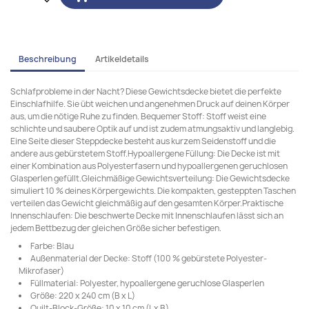
Beschreibung
Artikeldetails
Schlafprobleme in der Nacht? Diese Gewichtsdecke bietet die perfekte
Einschlafhilfe. Sie übt weichen und angenehmen Druck auf deinen Körper
aus, um die nötige Ruhe zu finden. Bequemer Stoff: Stoff weist eine
schlichte und saubere Optik auf und ist zudem atmungsaktiv und langlebig.
Eine Seite dieser Steppdecke besteht aus kurzem Seidenstoff und die
andere aus gebürstetem Stoff.Hypoallergene Füllung: Die Decke ist mit
einer Kombination aus Polyesterfasern und hypoallergenen geruchlosen
Glasperlen gefüllt.Gleichmäßige Gewichtsverteilung: Die Gewichtsdecke
simuliert 10 % deines Körpergewichts. Die kompakten, gesteppten Taschen
verteilen das Gewicht gleichmäßig auf den gesamten Körper.Praktische
Innenschlaufen: Die beschwerte Decke mit Innenschlaufen lässt sich an
jedem Bettbezug der gleichen Größe sicher befestigen.
Farbe: Blau
Außenmaterial der Decke: Stoff (100 % gebürstete Polyester-
Mikrofaser)
Füllmaterial: Polyester, hypoallergene geruchlose Glasperlen
Größe: 220 x 240 cm (B x L)
Quilt-Block-Größe: 10 x 10 cm (L x B)