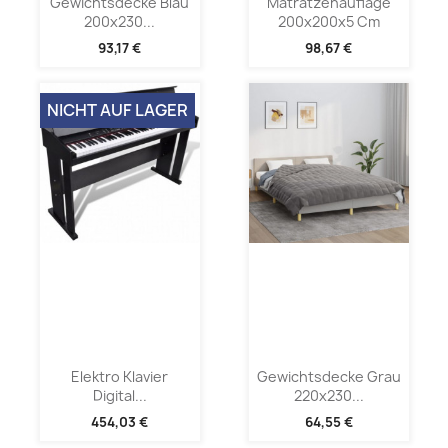
Gewichtsdecke Blau
Matratzenauflage
200x230...
200x200x5 Cm
93,17 €
98,67 €
NICHT AUF LAGER
Elektro Klavier
Gewichtsdecke Grau
Digital...
220x230...
454,03 €
64,55 €