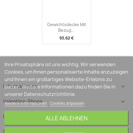
Gewichtsdecke Mit
Bezug...
93,62 €
Ihre Privatsphäre ist uns wichtig. Wir verwenden
Cookies, um Ihnen personalisierte Inhalte anzuzeigen
und Ihnen ein großartiges Website-Erlebnis zu
Informationen

bieten. Weitere Informationen dazu finden Sie in
unserer Datenschutzrichtlinie.
Valentina-Shops

Weitere Informationen
Cookies anpassen
Ihr Konto

ALLE ABLEHNEN
Shop-Einstellungen
keyboard_arrow_down