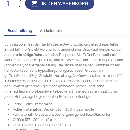
IN DEN WARENKORB

Beschreibung
Artikeldetails
Schlafprobleme in der Nacht? Diese Gewichtsdecke bietet die perfekte
Einschlafhilfe. Sie übt weichen und angenehmen Druck auf deinen Körper
aus, um die nötige Ruhe zu finden. Bequemer Stoff: Der Baumwollstoff
weist einer saubere Optik auf, fühlt sich weich an und ist atmungsaktiv und
langlebig.Hypoallergene Füllung: Die Decke ist mit einer Kombination aus
Polyesterfasern und hypoallergenen geruchlosen Glasperlen
gefüllt.Gleichmäßige Gewichtsverteilung: Die Gewichtsdecke simuliert 10
% deines Körpergewichts. Die kompakten, gesteppten Taschen verteilen
das Gewicht gleichmäßig auf den gesamten Körper.Praktische
Innenschlaufen: Die beschwerte Decke mit Innenschlaufen lässt sich an
jedem Bettbezug der gleichen Größe sicher befestigen.
Farbe: Helle Cremefarbe
Außenmaterial der Decke: Stoff (100 % Baumwolle)
Füllmaterial: Polyester, hypoallergene geruchlose Glasperlen
Größe: 137 x 200 cm (B x L)
Quilt-Block-Größe: 10 x 10 cm (L x B)