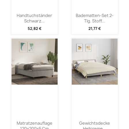
Handtuchständer
Badematten-Set 2-
Schwarz...
Tlg. Stoff...
52,82 €
21,77 €
Matratzenauflage
Gewichtsdecke
120x200x5 Cm
Hellcreme...