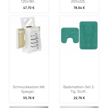
120x180...
200x225...
47,70 €
78,64 €
Schmuckkasten Mit
Badematten-Set 2-
Spiegel...
Tlg. Stoff...
55,76 €
22,76 €