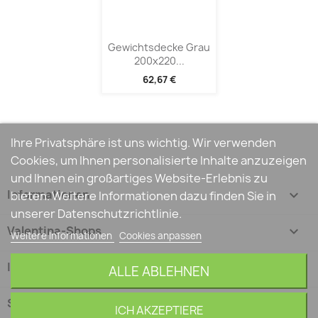
Gewichtsdecke Grau
200x220...
62,67 €
Ihre Privatsphäre ist uns wichtig. Wir verwenden
Cookies, um Ihnen personalisierte Inhalte anzuzeigen
und Ihnen ein großartiges Website-Erlebnis zu
Informationen

bieten. Weitere Informationen dazu finden Sie in
unserer Datenschutzrichtlinie.
Valentina-Shops

Weitere Informationen
Cookies anpassen
Ihr Konto

ALLE ABLEHNEN
Shop-Einstellungen
keyboard_arrow_down
ICH AKZEPTIERE