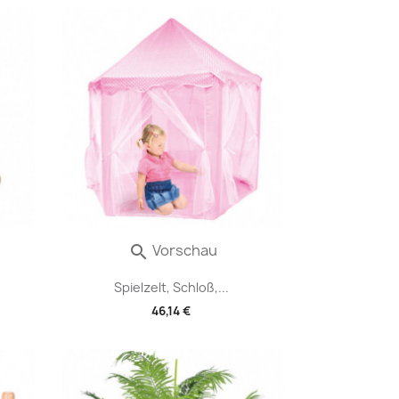
Vorschau

Spielzelt, Schloß,...
46,14 €