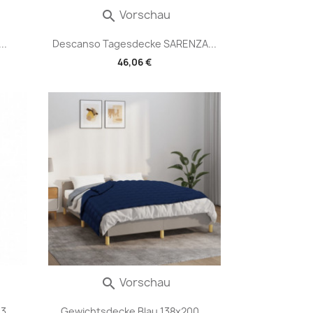
Vorschau

..
Descanso Tagesdecke SARENZA...
46,06 €
Vorschau

...
Gewichtsdecke Blau 138x200...