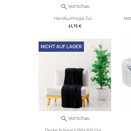
Vorschau

Handtuchregal Zur...
Mat
41,75 €
NICHT AUF LAGER
Vorschau

Decke Schwarz 150x200 Cm...