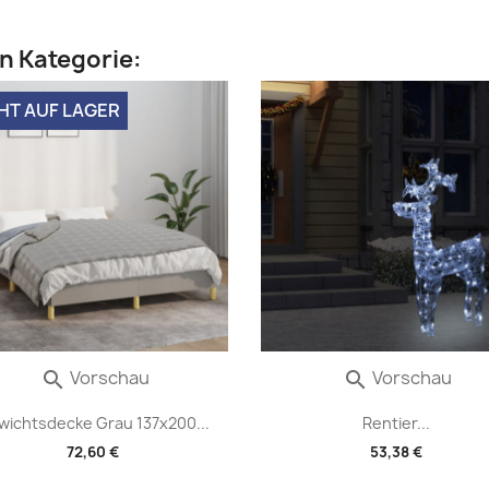
en Kategorie:
HT AUF LAGER
Vorschau
Vorschau


wichtsdecke Grau 137x200...
Rentier...
72,60 €
53,38 €