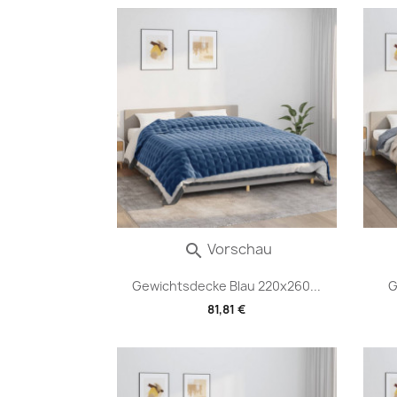
Vorschau

Gewichtsdecke Blau 220x260...
G
81,81 €