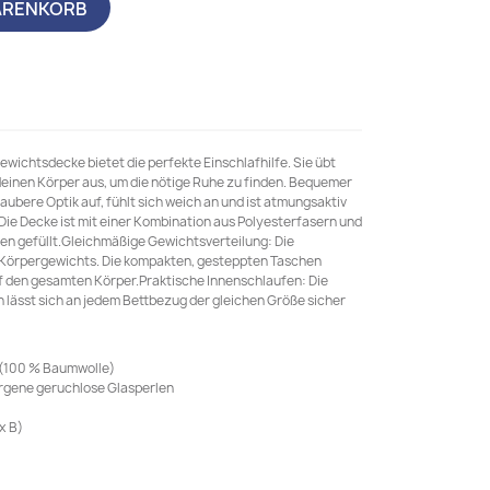
ARENKORB
wichtsdecke bietet die perfekte Einschlafhilfe. Sie übt
inen Körper aus, um die nötige Ruhe zu finden. Bequemer
aubere Optik auf, fühlt sich weich an und ist atmungsaktiv
Die Decke ist mit einer Kombination aus Polyesterfasern und
en gefüllt.Gleichmäßige Gewichtsverteilung: Die
 Körpergewichts. Die kompakten, gesteppten Taschen
f den gesamten Körper.Praktische Innenschlaufen: Die
lässt sich an jedem Bettbezug der gleichen Größe sicher
 (100 % Baumwolle)
lergene geruchlose Glasperlen
x B)