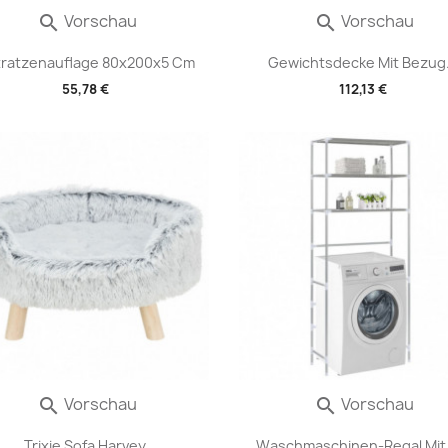
Vorschau
Vorschau


ratzenauflage 80x200x5 Cm
Gewichtsdecke Mit Bezug.
55,78 €
112,13 €
Vorschau
Vorschau


Trixie Sofa Harvey
Waschmaschinen-Regal Mit 3