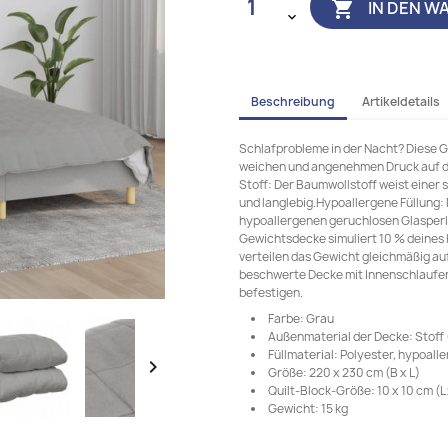
IN DEN W

Beschreibung
Artikeldetails
Schlafprobleme in der Nacht? Diese Ge
weichen und angenehmen Druck auf de
Stoff: Der Baumwollstoff weist einer s
und langlebig.Hypoallergene Füllung: 
hypoallergenen geruchlosen Glasperl
Gewichtsdecke simuliert 10 % deines
verteilen das Gewicht gleichmäßig au
beschwerte Decke mit Innenschlaufen 
befestigen.
Farbe: Grau
Außenmaterial der Decke: Stoff
Füllmaterial: Polyester, hypoal

Größe: 220 x 230 cm (B x L)
Quilt-Block-Größe: 10 x 10 cm (L 
Gewicht: 15 kg