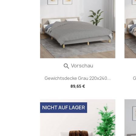
Vorschau

Gewichtsdecke Grau 220x240...
G
89,65 €
NICHT AUF LAGER