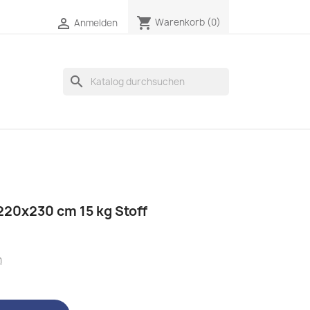
shopping_cart

Warenkorb
(0)
Anmelden
search
20x230 cm 15 kg Stoff
n