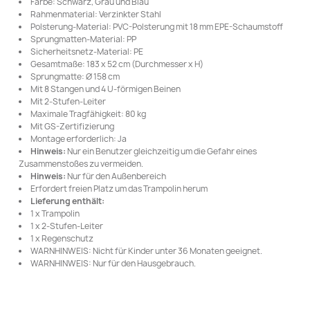
Farbe: Schwarz, Grau und Blau
Rahmenmaterial: Verzinkter Stahl
Polsterung-Material: PVC-Polsterung mit 18 mm EPE-Schaumstoff
Sprungmatten-Material: PP
Sicherheitsnetz-Material: PE
Gesamtmaße: 183 x 52 cm (Durchmesser x H)
Sprungmatte: Ø 158 cm
Mit 8 Stangen und 4 U-förmigen Beinen
Mit 2-Stufen-Leiter
Maximale Tragfähigkeit: 80 kg
Mit GS-Zertifizierung
Montage erforderlich: Ja
Hinweis:
Nur ein Benutzer gleichzeitig um die Gefahr eines
Zusammenstoßes zu vermeiden.
Hinweis:
Nur für den Außenbereich
Erfordert freien Platz um das Trampolin herum
Lieferung enthält:
1 x Trampolin
1 x 2-Stufen-Leiter
1 x Regenschutz
WARNHINWEIS: Nicht für Kinder unter 36 Monaten geeignet.
WARNHINWEIS: Nur für den Hausgebrauch.