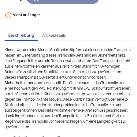

Nicht auf Lager
Beschreibung
Artikeldetails
Kinder werden eine Menge Spaß beim Hüpfen auf diesem runden Trampolin
haben! Im Lieferumfang dieses Trampolin-Sets sind ein Sicherheitsnetz,
eine Eingangsleiter und ein Regenschutz enthalten. Das Trampolin besteht
aus einem rostfreien Rahmen aus verzinktem Stahl mit 4 U-förmigen
Beinen für zusätzliche Stabilität, um die Sicherheit zu gewährleisten.
Dieses Trampolin ist GS-zertifiziert und wird nach höchsten
Sicherheitsstandards hergestellt. Darüber hinaus ist das Trampolin mit
einer hochwertigen PVC-Polsterung mit 18 mm EPE-Schaumstoff versehen,
um die Sicherheit Ihrer Kinder zu gewährleisten, wenn diese versehentlich
gegen die Trampolinkante stoßen. Diese Kombination verfügt über eine 2-
Stufen-Leiter, mit der Ihre Kinder problemlos in das Trampolin ein- und
aussteigen können. Das Netz wird mit einem Reißverschluss geschlossen,
damit Ihre Kinder nicht aus dem Trampolin fallen. Zusätzlich schützt die
Regenhülle das Trampolin vor Niederschlägen, um eine Langlebigkeit zu
gewährleisten.