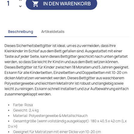
IN DEN WARENKORB

Beschreibung
Artikeldetails
Dieses Sicherheitsbettgitter ist ideal, um es zu vermeiden, dass Ihre
Kleinkinder im Schlaf aus dem Bett gefallen sind. Ausgestattet mit einer
Taste auf jeder Seite, kann dieses Bettgitter geschickt nach unten gefaltet
werden, so dass Sie leicht Ihr Kind in und aus dem Bett setzen können.
Dieses Bettgitter ist für Kinder zwischen 18 Monaten und 5 Jahren geeignet.
Es kann für alle Kinderbetten, Einzelbetten und Doppelbetten mit 10-20 cm
dicken Matratzen verwendet werden. Dieses Bettgitter aus waschbarem
Polyestergewebe und leichtem Metallrohr ist robust und langlebig sowie
leicht zu reinigen. Es kann schnell installiert und zur Aufbewahrung einfach
zusammengeklappt werden.
Farbe: Rosa
Gewicht: 2,4 kg
Material: Polyestergewebe & Metallschlauch
Gesamtgröße (wenn vollständig ausgeklappt): 180 x 40,5 x 42 cm (L x
D x H)
Geeignet für Matratzen mit einer Dicke von 10-20 cm