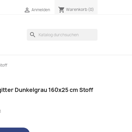
shopping_cart

Warenkorb
(0)
Anmelden
search
toff
itter Dunkelgrau 160x25 cm Stoff
n