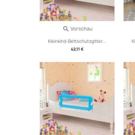
Vorschau

Kleinkind-Bettschutzgitter...
K
42,11 €