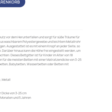
ARENKORB
hutz vor dem Herunterfallen und sorgt für süße Träume für
z aus waschbarem Polyestergewebe und leichtem Metallrohr
nigen. Ausgestattet ist es mit einem Knopf an jeder Seite, so
. Darüber hinaus kann die Höhe frei eingestellt werden, um
chten: Dieses Bettgitter ist für Kinder im Alter von 18
n für die meisten Betten mit einer Matratzendicke von 3-25
etten, Babybetten, Wasserbetten oder Betten mit
, Metall
r Dicke von 3-25 cm
8 Monaten und 5 Jahren