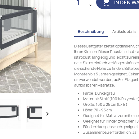
IN DEN W

Beschreibung
Artikeldetails
Dieses Bettgitter bietet optimalen Sc
Ihren Kleinen. Dieser Rausfallschut
ist robust, langlebig und leicht zu rei
dass Sie es einfach verlängern können
die sicherste Höhe zu finden. Bitte bea
Monaten bis 5 Jahren geeignet. Es kan
cm verwendet werden, außer Etagenb
aufblasbarer Matratze.
Farbe: Dunkelgrau
Material: Stoff (100% Polyester)
Größe: 160 x 25 cm (L x B)
Höhe: 70 - 95 cm

Geeignet für Matratzen mit eine
Geeignet für Kinder zwischen 1
Für den Hausgebrauch geeignet
Zusammenbau erforderlich: Ja