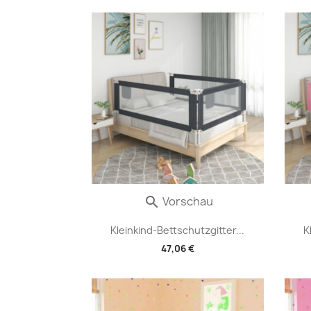
Vorschau

Kleinkind-Bettschutzgitter...
K
47,06 €