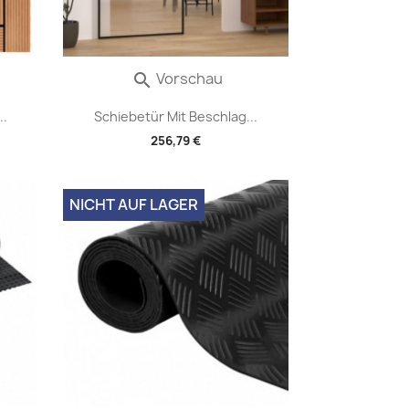
Vorschau

..
Schiebetür Mit Beschlag...
256,79 €
NICHT AUF LAGER