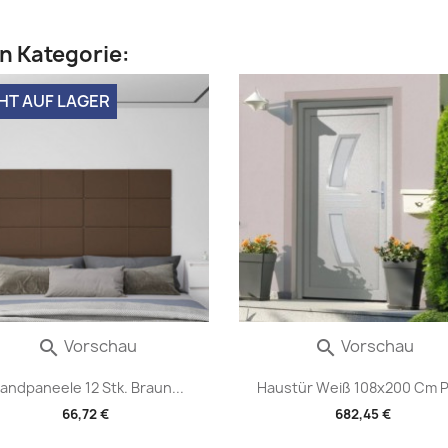
en Kategorie:
HT AUF LAGER
Vorschau
Vorschau


andpaneele 12 Stk. Braun...
Haustür Weiß 108x200 Cm 
66,72 €
682,45 €