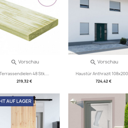
Vorschau
Vorschau


Terrassendielen 48 Stk....
Haustür Anthrazit 108x200.
219,32 €
724,42 €
HT AUF LAGER