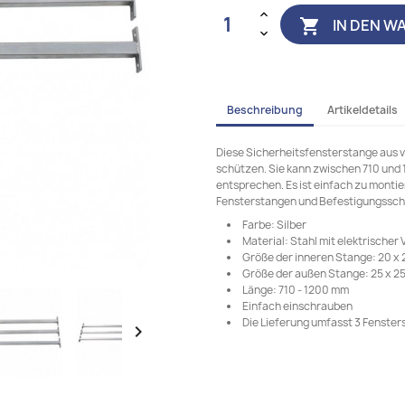
IN DEN W

Beschreibung
Artikeldetails
Diese Sicherheitsfensterstange aus v
schützen. Sie kann zwischen 710 und 
entsprechen. Es ist einfach zu montie
Fensterstangen und Befestigungssch
Farbe: Silber
Material: Stahl mit elektrischer
Größe der inneren Stange: 20 x 
Größe der außen Stange: 25 x 25
Länge: 710 - 1200 mm
Einfach einschrauben
Die Lieferung umfasst 3 Fenste
