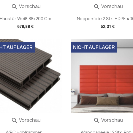
Vorschau
Vorschau


Haustür Weiß 88x200 Cm
Noppenfolie 2 Stk. HDPE 400
678,88 €
52,01 €
HT AUF LAGER
NICHT AUF LAGER
Vorschau
Vorschau


WPC Hohlkammer...
Wandpaneele 12 Stk. Rot..