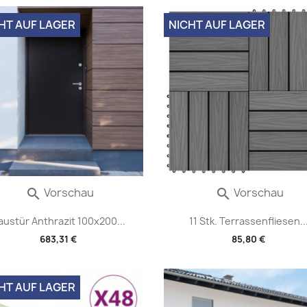
HT AUF LAGER
NICHT AUF LAGER
Vorschau
Vorschau


austür Anthrazit 100x200...
11 Stk. Terrassenfliesen..
683,31 €
85,80 €
HT AUF LAGER