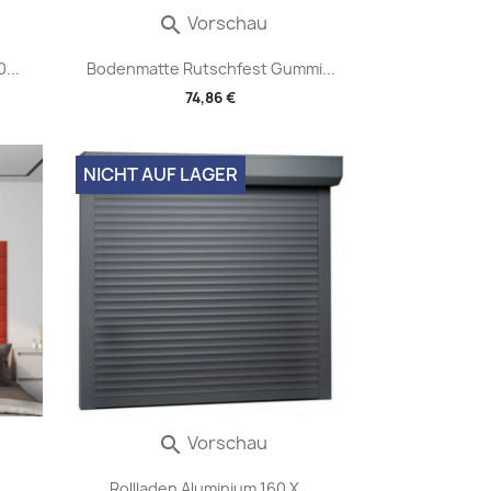
Vorschau

...
Bodenmatte Rutschfest Gummi...
74,86 €
NICHT AUF LAGER
Vorschau

.
Rollladen Aluminium 160 X...