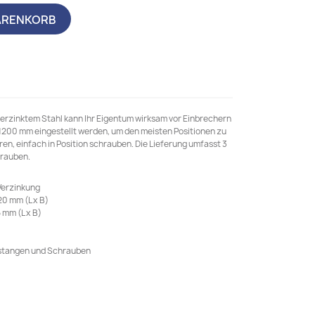
ARENKORB
erzinktem Stahl kann Ihr Eigentum wirksam vor Einbrechern
1200 mm eingestellt werden, um den meisten Positionen zu
ren, einfach in Position schrauben. Die Lieferung umfasst 3
rauben.
 Verzinkung
20 mm (L x B)
 mm (L x B)
rstangen und Schrauben