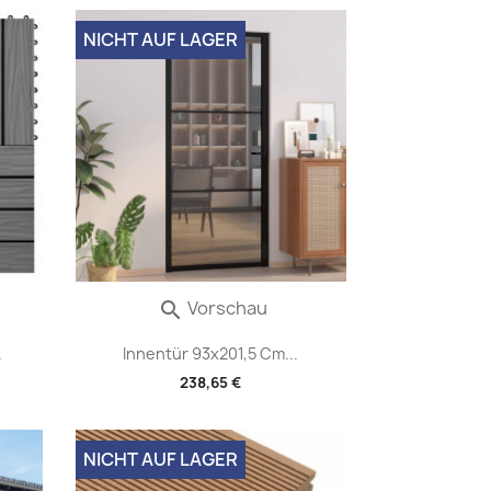
NICHT AUF LAGER
Vorschau

.
Innentür 93x201,5 Cm...
238,65 €
NICHT AUF LAGER