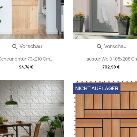
Vorschau
Vorschau


Scheunentür 70x210 Cm...
Haustür Weiß 108x208 C
94,74 €
702,98 €
NICHT AUF LAGER