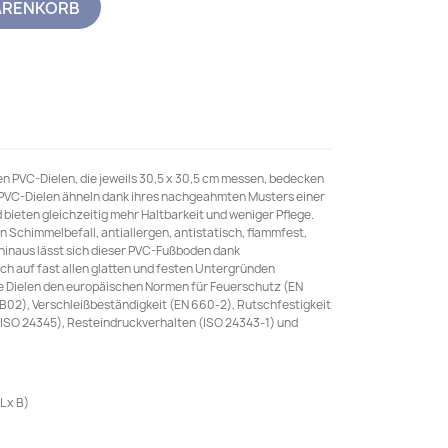
ARENKORB
en PVC-Dielen, die jeweils 30,5 x 30,5 cm messen, bedecken
 PVC-Dielen ähneln dank ihres nachgeahmten Musters einer
bieten gleichzeitig mehr Haltbarkeit und weniger Pflege.
n Schimmelbefall, antiallergen, antistatisch, flammfest,
 hinaus lässt sich dieser PVC-Fußboden dank
ch auf fast allen glatten und festen Untergründen
 Dielen den europäischen Normen für Feuerschutz (EN
-B02), Verschleißbeständigkeit (EN 660-2), Rutschfestigkeit
 (ISO 24345), Resteindruckverhalten (ISO 24343-1) und
L x B)