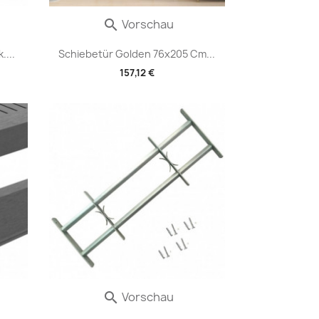
Vorschau

...
Schiebetür Golden 76x205 Cm...
157,12 €
Vorschau
