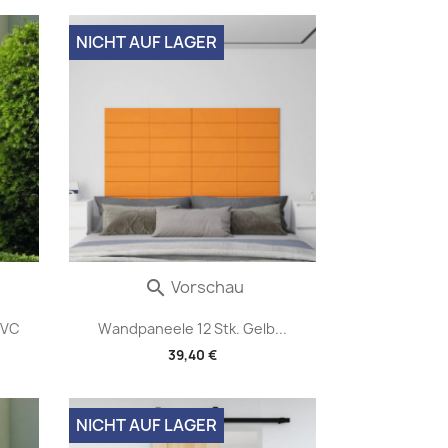
NICHT AUF LAGER
Vorschau

PVC
Wandpaneele 12 Stk. Gelb...
39,40 €
NICHT AUF LAGER