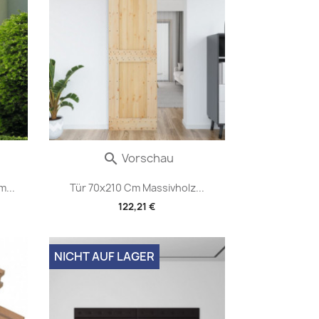
Vorschau

...
Tür 70x210 Cm Massivholz...
122,21 €
NICHT AUF LAGER