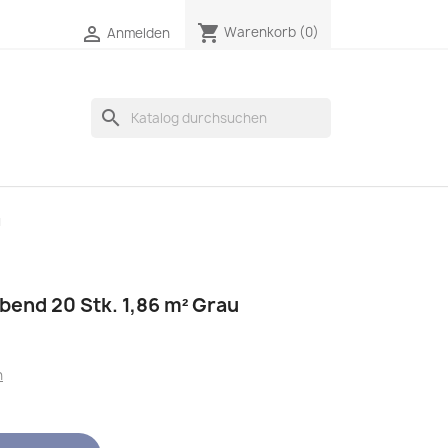
shopping_cart

Warenkorb
(0)
Anmelden
search
u
bend 20 Stk. 1,86 m² Grau
n