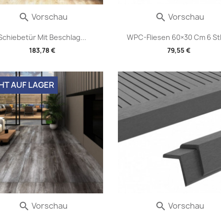
Vorschau
Vorschau


Schiebetür Mit Beschlag...
WPC-Fliesen 60×30 Cm 6 Stk.
183,78 €
79,55 €
HT AUF LAGER
Vorschau
Vorschau

