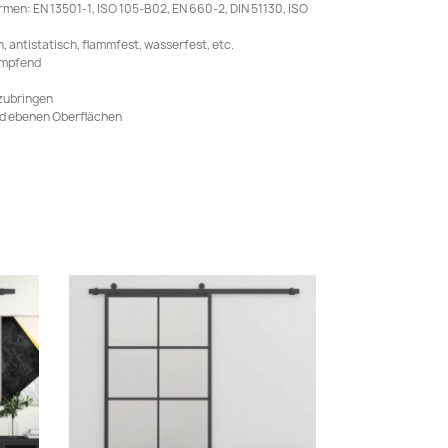
men: EN 13501-1, ISO 105-B02, EN 660-2, DIN 51130, ISO
 antistatisch, flammfest, wasserfest, etc.
mmpfend
nzubringen
und ebenen Oberflächen