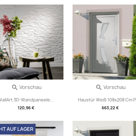
Vorschau
Vorschau


WallArt 3D-Wandpaneele...
Haustür Weiß 108x208 Cm 
120,96 €
663,22 €
HT AUF LAGER