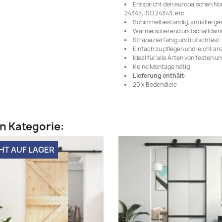
Entspricht den europäischen Nor
24345, ISO 24343, etc.
Schimmelbeständig, antiallergen,
Wärmeisolierend und schalldä
Strapazierfähig und rutschfest
Einfach zu pflegen und leicht a
Ideal für alle Arten von festen 
Keine Montage nötig
Lieferung enthält:
20 x Bodendiele
en Kategorie:
HT AUF LAGER