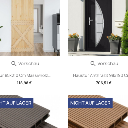
Vorschau
Vorschau


ür 85x210 Cm Massivholz...
Haustür Anthrazit 98x190 Cm
118,98 €
706,51 €
HT AUF LAGER
NICHT AUF LAGER