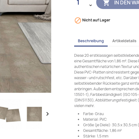
IN DEN W


Nicht auf Lager
Beschreibung
Artikeldetails
Diese 20 erstklassigen selbstklebend
eine Gesamtfläche von 1,86 m². Diese
authentischen natürlichen Textur und 
Diese PVC-Platten sind resistent gege
wasser- und rutschfest, etc. Darüber
selbstklebender Rückseite ganz einfa
anbringen. Außerdem entsprechen die
13501-1), Farbbeständigkeit (ISO 105
(DIN 51130), Abblätterungsfestigkeit
vielen mehr.

Farbe: Grau
Material: PVC
Größe (je Diele): 30,5 x 30,5 cm (
Gesamtfläche: 1,86 m²
Stärke: 1,5 mm