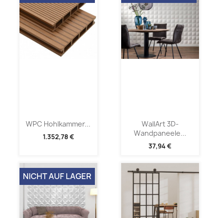
WPC Hohlkammer...
WallArt 3D-
Wandpaneele...
1.352,78 €
37,94 €
NICHT AUF LAGER