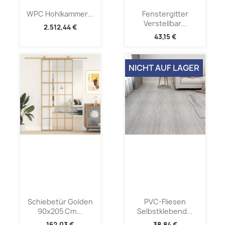
WPC Hohlkammer...
Fenstergitter
Verstellbar...
2.512,44 €
43,15 €
NICHT AUF LAGER
Schiebetür Golden
PVC-Fliesen
90x205 Cm...
Selbstklebend...
162,03 €
38,84 €