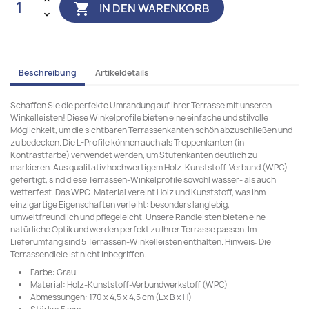
IN DEN WARENKORB

Beschreibung
Artikeldetails
Schaffen Sie die perfekte Umrandung auf Ihrer Terrasse mit unseren
Winkelleisten! Diese Winkelprofile bieten eine einfache und stilvolle
Möglichkeit, um die sichtbaren Terrassenkanten schön abzuschließen und
zu bedecken. Die L-Profile können auch als Treppenkanten (in
Kontrastfarbe) verwendet werden, um Stufenkanten deutlich zu
markieren. Aus qualitativ hochwertigem Holz-Kunststoff-Verbund (WPC)
gefertigt, sind diese Terrassen-Winkelprofile sowohl wasser- als auch
wetterfest. Das WPC-Material vereint Holz und Kunststoff, was ihm
einzigartige Eigenschaften verleiht: besonders langlebig,
umweltfreundlich und pflegeleicht. Unsere Randleisten bieten eine
natürliche Optik und werden perfekt zu Ihrer Terrasse passen. Im
Lieferumfang sind 5 Terrassen-Winkelleisten enthalten. Hinweis: Die
Terrassendiele ist nicht inbegriffen.
Farbe: Grau
Material: Holz-Kunststoff-Verbundwerkstoff (WPC)
Abmessungen: 170 x 4,5 x 4,5 cm (L x B x H)