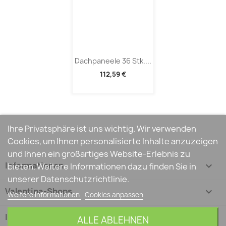
Dachpaneele 36 Stk....
112,59 €
Ihre Privatsphäre ist uns wichtig. Wir verwenden
Cookies, um Ihnen personalisierte Inhalte anzuzeigen
und Ihnen ein großartiges Website-Erlebnis zu
Informationen

bieten. Weitere Informationen dazu finden Sie in
unserer Datenschutzrichtlinie.
Valentina-Shops

Weitere Informationen
Cookies anpassen
Ihr Konto

ALLE ABLEHNEN