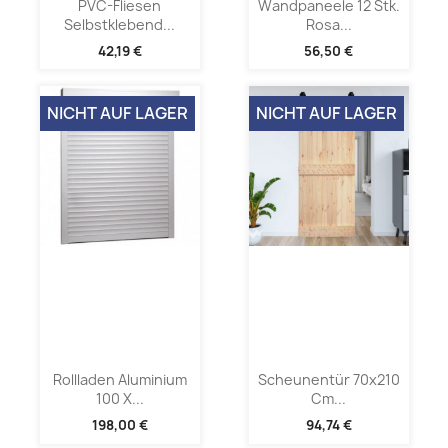
PVC-Fliesen
Wandpaneele 12 Stk.
Selbstklebend...
Rosa...
42,19 €
56,50 €
NICHT AUF LAGER
NICHT AUF LAGER
Rollladen Aluminium
Scheunentür 70x210
100 X...
Cm...
198,00 €
94,74 €