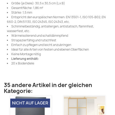
Größe (je Diele): 30,5 x 30,5 cm (L x B)
Gesamtfläche: 1,86 m²
Stärke: 1,5 mm
Entspricht den europäischen Normen: EN 13501-1, ISO 105-B02, EN
660-2, DIN 51130, ISO 24345, ISO 24343, etc.
Schimmelbeständig, antiallergen, antistatisch, flammfest,
wasserfest, etc.
Wärmeisolierend und schalldämmpfend
Strapazierfähig und rutschfest
Einfach zu pflegen und leicht anzubringen
Ideal für alle Arten von festen und ebenen Oberflächen
Keine Montage nötig
Lieferung enthält:
20 x Bodendiele
35 andere Artikel in der gleichen
Kategorie:
NICHT AUF LAGER