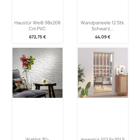
Haustür Weiß 98x208
Wandpaneele 12 Stk.
Cm PVC
Schwarz...
672,75 €
44,09 €
WallArt 3D-
Innentür 102,5x201,5