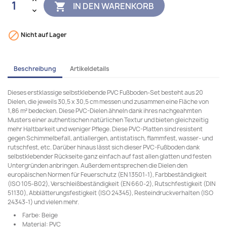
IN DEN WARENKORB


Nicht auf Lager
Beschreibung
Artikeldetails
Dieses erstklassige selbstklebende PVC Fußboden-Set besteht aus 20
Dielen, die jeweils 30,5 x 30,5 cm messen und zusammen eine Fläche von
1,86 m² bedecken. Diese PVC-Dielen ähneln dank ihres nachgeahmten
Musters einer authentischen natürlichen Textur und bieten gleichzeitig
mehr Haltbarkeit und weniger Pflege. Diese PVC-Platten sind resistent
gegen Schimmelbefall, antiallergen, antistatisch, flammfest, wasser- und
rutschfest, etc. Darüber hinaus lässt sich dieser PVC-Fußboden dank
selbstklebender Rückseite ganz einfach auf fast allen glatten und festen
Untergründen anbringen. Außerdem entsprechen die Dielen den
europäischen Normen für Feuerschutz (EN 13501-1), Farbbeständigkeit
(ISO 105-B02), Verschleißbeständigkeit (EN 660-2), Rutschfestigkeit (DIN
51130), Abblätterungsfestigkeit (ISO 24345), Resteindruckverhalten (ISO
24343-1) und vielen mehr.
Farbe: Beige
Material: PVC