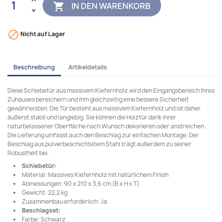
IN DEN WARENKORB


Nicht auf Lager
Beschreibung
Artikeldetails
Diese Schiebetür aus massivem Kiefernholz wird den Eingangsbereich Ihres
Zuhauses bereichern und ihm gleichzeitig eine bessere Sicherheit
gewährleisten. Die Tür besteht aus massivem Kiefernholz und ist daher
äußerst stabil und langlebig. Sie können die Holztür dank ihrer
naturbelassener Oberfläche nach Wunsch dekorieren oder anstreichen.
Die Lieferung umfasst auch den Beschlag zur einfachen Montage. Der
Beschlag aus pulverbeschichtetem Stahl trägt außerdem zu seiner
Robustheit bei.
Schiebetür:
Material: Massives Kiefernholz mit natürlichem Finish
Abmessungen: 90 x 210 x 3,6 cm (B x H x T)
Gewicht: 22,2 kg
Zusammenbau erforderlich: Ja
Beschlagset:
Farbe: Schwarz