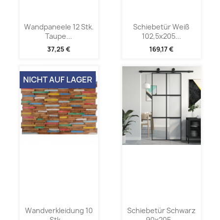
Wandpaneele 12 Stk.
Schiebetür Weiß
Taupe...
102,5x205...
37,25 €
169,17 €
NICHT AUF LAGER
Wandverkleidung 10
Schiebetür Schwarz
Stk....
90x205...