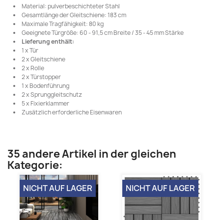
Material: pulverbeschichteter Stahl
Gesamtlänge der Gleitschiene: 183 cm
Maximale Tragfähigkeit: 80 kg
Geeignete Türgröße: 60 - 91,5 cm Breite / 35 - 45 mm Stärke
Lieferung enthält:
1 x Tür
2 x Gleitschiene
2 x Rolle
2 x Türstopper
1 x Bodenführung
2 x Sprunggleitschutz
5 x Fixierklammer
Zusätzlich erforderliche Eisenwaren
35 andere Artikel in der gleichen
Kategorie:
NICHT AUF LAGER
NICHT AUF LAGER