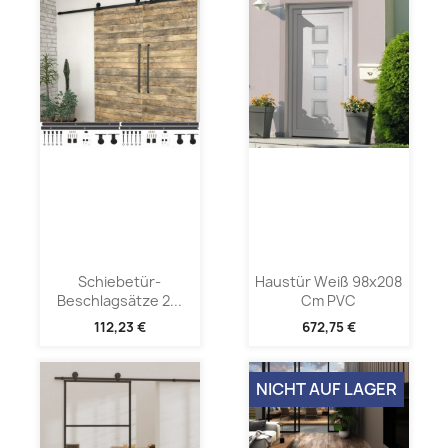
Schiebetür-
Haustür Weiß 98x208
Beschlagsätze 2...
Cm PVC
112,23 €
672,75 €
NICHT AUF LAGER