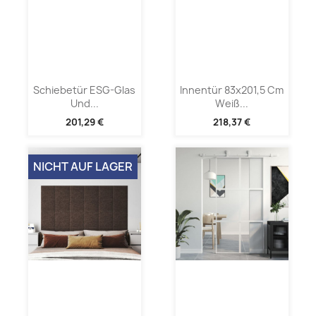
Schiebetür ESG-Glas
Innentür 83x201,5 Cm
Und...
Weiß...
201,29 €
218,37 €
NICHT AUF LAGER