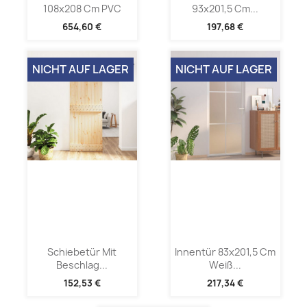
108x208 Cm PVC
93x201,5 Cm...
654,60 €
197,68 €
NICHT AUF LAGER
NICHT AUF LAGER
Schiebetür Mit
Innentür 83x201,5 Cm
Beschlag...
Weiß...
152,53 €
217,34 €