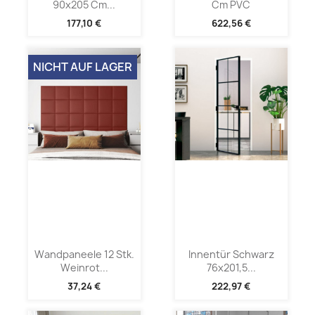
90x205 Cm...
Cm PVC
177,10 €
622,56 €
NICHT AUF LAGER
Wandpaneele 12 Stk.
Innentür Schwarz
Weinrot...
76x201,5...
37,24 €
222,97 €