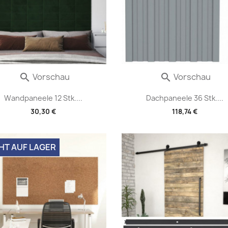
Vorschau
Vorschau


Wandpaneele 12 Stk....
Dachpaneele 36 Stk....
30,30 €
118,74 €
HT AUF LAGER