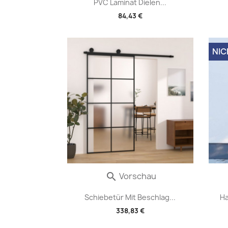
PVC Laminat Dielen...
84,43 €
NIC
Vorschau

Schiebetür Mit Beschlag...
Ha
338,83 €