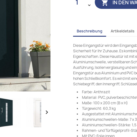
IN DEN W

Beschreibung
Artikeldetails
Diese Eingangstür wird den Eingangsb
Sicherheit für Ihr Zuhause. Es kombi
Eigenschaften. Diese Haustür ist mit 
Aluminiumschwelle, verstellbaren Sch
Ausführung, Isolierverglasung und ein
Eingangstür aus Aluminium und PVC be
hohen Schließkomfort. Es wird mit ei
Schiebegriff, den Innengriff, Schlüss
Farbe: Anthrazit
Material: PVC, pulverbeschicht
Maße: 100 x 200 cm (B x H)
Türgewicht: 60,3 kg

Ausgestattet mit Aluminiumschw
Aluminiumschwellen-Maße: 7 x 3 
Aluminiumschwellen-Stärke: 1,
Rahmen- und Türflügelprofil-St
Mit PVC-Folie innen