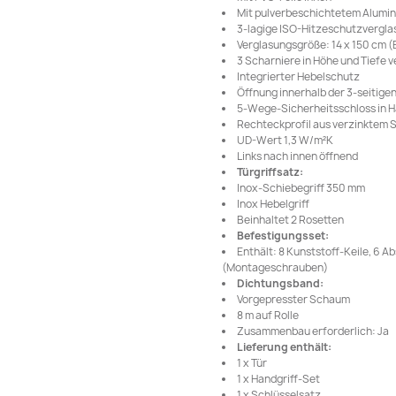
Mit pulverbeschichtetem Alumi
3-lagige ISO-Hitzeschutzvergla
Verglasungsgröße: 14 x 150 cm (B
3 Scharniere in Höhe und Tiefe v
Integrierter Hebelschutz
Öffnung innerhalb der 3-seitigen
5-Wege-Sicherheitsschloss in 
Rechteckprofil aus verzinktem S
UD-Wert 1,3 W/m²K
Links nach innen öffnend
Türgriffsatz:
Inox-Schiebegriff 350 mm
Inox Hebelgriff
Beinhaltet 2 Rosetten
Befestigungsset:
Enthält: 8 Kunststoff-Keile, 6 
(Montageschrauben)
Dichtungsband:
Vorgepresster Schaum
8 m auf Rolle
Zusammenbau erforderlich: Ja
Lieferung enthält:
1 x Tür
1 x Handgriff-Set
1 x Schlüsselsatz