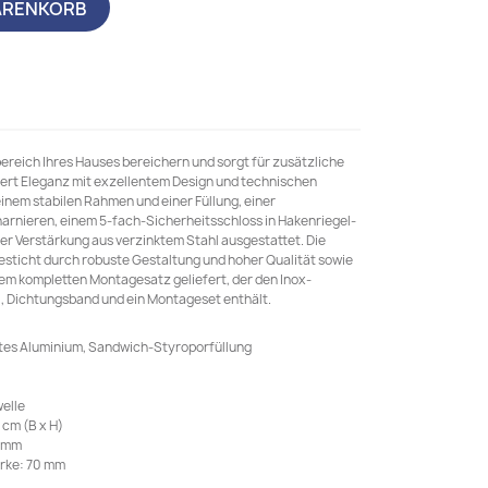
ARENKORB
ereich Ihres Hauses bereichern und sorgt für zusätzliche
niert Eleganz mit exzellentem Design und technischen
einem stabilen Rahmen und einer Füllung, einer
arnieren, einem 5-fach-Sicherheitsschloss in Hakenriegel-
er Verstärkung aus verzinktem Stahl ausgestattet. Die
sticht durch robuste Gestaltung und hoher Qualität sowie
nem kompletten Montagesatz geliefert, der den Inox-
el, Dichtungsband und ein Montageset enthält.
etes Aluminium, Sandwich-Styroporfüllung
elle
cm (B x H)
5 mm
ärke: 70 mm