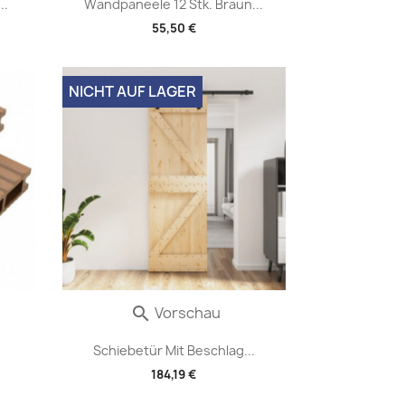
..
Wandpaneele 12 Stk. Braun...
55,50 €
NICHT AUF LAGER
Vorschau

Schiebetür Mit Beschlag...
184,19 €