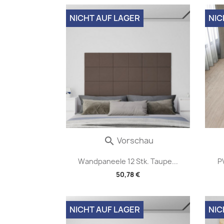
NICHT AUF LAGER
NIC
Vorschau

Wandpaneele 12 Stk. Taupe...
P
50,78 €
NICHT AUF LAGER
NIC