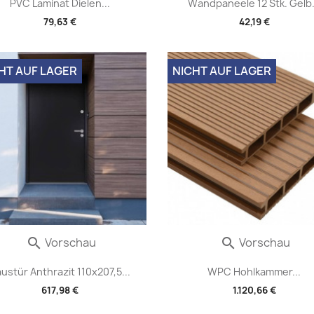
PVC Laminat Dielen...
Wandpaneele 12 Stk. Gelb.
79,63 €
42,19 €
HT AUF LAGER
NICHT AUF LAGER
Vorschau
Vorschau


ustür Anthrazit 110x207,5...
WPC Hohlkammer...
617,98 €
1.120,66 €