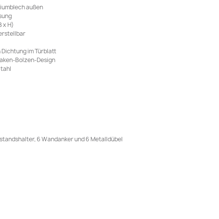
niumblech außen
sung
 x H)
erstellbar
 Dichtung im Türblatt
Haken-Bolzen-Design
tahl
Abstandshalter, 6 Wandanker und 6 Metalldübel