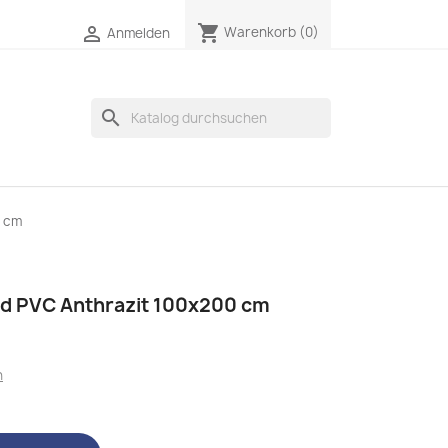
shopping_cart

Warenkorb
(0)
Anmelden
search
0 cm
d PVC Anthrazit 100x200 cm
n