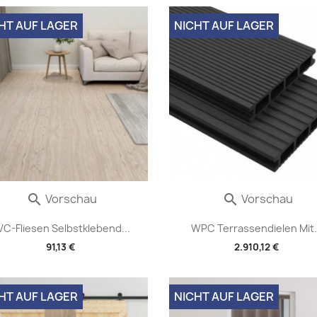
HT AUF LAGER
NICHT AUF LAGER
Vorschau
Vorschau


VC-Fliesen Selbstklebend...
WPC Terrassendielen Mit.
91,13 €
2.910,12 €
HT AUF LAGER
NICHT AUF LAGER