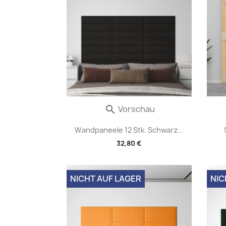
Vorschau

Wandpaneele 12 Stk. Schwarz...
32,80 €
NICHT AUF LAGER
NIC