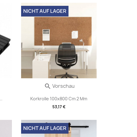
NICHT AUF LAGER
Vorschau

..
Korkrolle 100x800 Cm 2 Mm
53,17 €
NICHT AUF LAGER