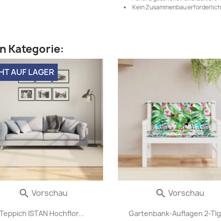
Kein Zusammenbau erforderlich
en Kategorie:
HT AUF LAGER
Vorschau
Vorschau


Teppich ISTAN Hochflor...
Gartenbank-Auflagen 2-Tlg.