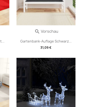
Vorschau

...
Gartenbank-Auflage Schwarz...
31,09 €