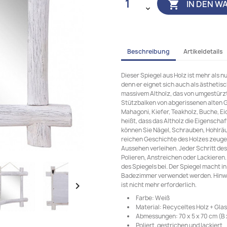
IN DEN W

Beschreibung
Artikeldetails
Dieser Spiegel aus Holz ist mehr als n
denn er eignet sich auch als ästhetis
massivem Altholz, das von umgestürz
Stützbalken von abgerissenen alten
Mahagoni, Kiefer, Teakholz, Buche, E
heißt, dass das Altholz die Eigenscha
können Sie Nägel, Schrauben, Hohlrä
reichen Geschichte des Holzes zeug
Aussehen verleihen. Jeder Schritt des
Polieren, Anstreichen oder Lackieren.
des Spiegels bei. Der Spiegel macht i
Badezimmer verwendet werden. Hinwei

ist nicht mehr erforderlich.
Farbe: Weiß
Material: Recyceltes Holz + Glas
Abmessungen: 70 x 5 x 70 cm (B x
Poliert, gestrichen und lackiert