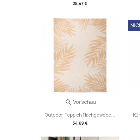
25,47 €
NIC
Vorschau

Outdoor-Teppich Flachgewebe...
Kü
34,69 €