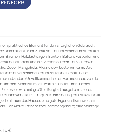
ARENKORB
ur ein praktisches Element für den alltäglichen Gebrauch,
che Dekoration für Ihr Zuhause. Der Holzspiegel besteht aus
ten Bäumen, Holzlastwagen, Booten, Balken, Fußböden und
 Gebäuden stammt und aus verschiedenen Holzarten wie
iche, Zeder, Mangoholz, Akazie usw. bestehen kann. Das
ften dieser verschiedenen Holzarten beibehält. Dabei
ume und andere Unvollkommenheiten vorfinden, die von der
en und dem Möbelstück ein warmes und authentisches
 Prozesses wird mit größter Sorgfalt ausgeführt, sei es
 Die Handwerkskunst trägt zum einzigartigen rustikalen Stil
n jedem Raum des Hauses eine gute Figur und kann auch im
s: Der Artikel ist bereits zusammengebaut; eine Montage
 T x H)