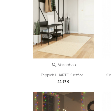
Vorschau

Teppich HUARTE Kurzflor...
Kü
44,67 €