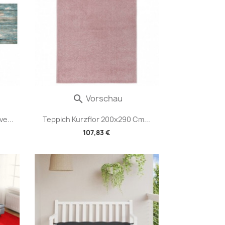
Vorschau

e...
Teppich Kurzflor 200x290 Cm...
107,83 €