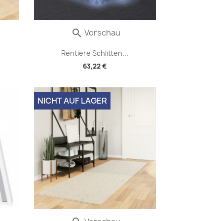
Vorschau

Rentiere Schlitten...
63,22 €
NICHT AUF LAGER