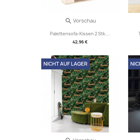
Vorschau

Palettensofa-Kissen 2 Stk....
42,96 €
NICHT AUF LAGER
NIC