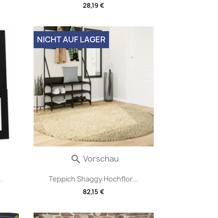
28,19 €
NICHT AUF LAGER
Vorschau

.
Teppich Shaggy Hochflor...
82,15 €