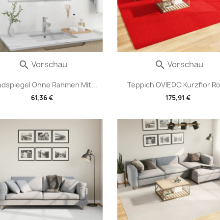
Vorschau
Vorschau


dspiegel Ohne Rahmen Mit...
Teppich OVIEDO Kurzflor Rot
61,36 €
175,91 €