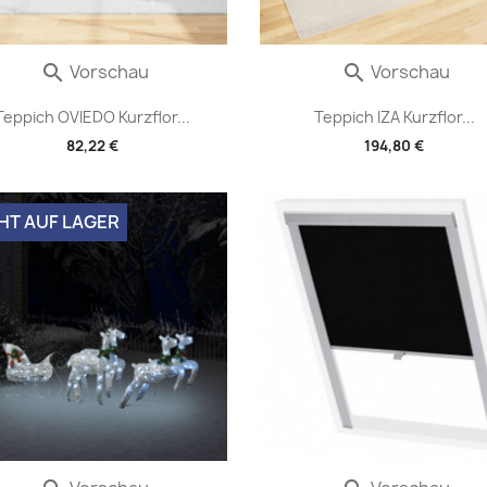
Vorschau
Vorschau


Teppich OVIEDO Kurzflor...
Teppich IZA Kurzflor...
82,22 €
194,80 €
HT AUF LAGER