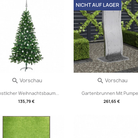
NICHT AUF LAGER
Vorschau
Vorschau


nstlicher Weihnachtsbaum...
Gartenbrunnen Mit Pumpe.
135,79 €
261,65 €