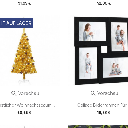
91,99 €
42,00 €
HT AUF LAGER
Vorschau
Vorschau


nstlicher Weihnachtsbaum...
Collage Bilderrahmen Für..
60,65 €
18,83 €