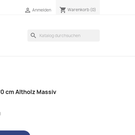
shopping_cart

Warenkorb
(0)
Anmelden
search
0 cm Altholz Massiv
n