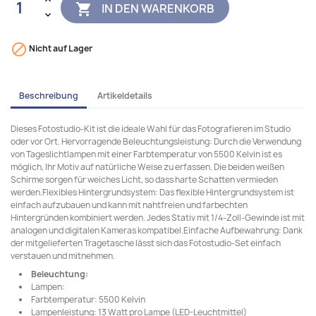
IN DEN WARENKORB


Nicht auf Lager
Beschreibung
Artikeldetails
Dieses Fotostudio-Kit ist die ideale Wahl für das Fotografieren im Studio
oder vor Ort. Hervorragende Beleuchtungsleistung: Durch die Verwendung
von Tageslichtlampen mit einer Farbtemperatur von 5500 Kelvin ist es
möglich, Ihr Motiv auf natürliche Weise zu erfassen. Die beiden weißen
Schirme sorgen für weiches Licht, so dass harte Schatten vermieden
werden.Flexibles Hintergrundsystem: Das flexible Hintergrundsystem ist
einfach aufzubauen und kann mit nahtfreien und farbechten
Hintergründen kombiniert werden. Jedes Stativ mit 1/4-Zoll-Gewinde ist mit
analogen und digitalen Kameras kompatibel.Einfache Aufbewahrung: Dank
der mitgelieferten Tragetasche lässt sich das Fotostudio-Set einfach
verstauen und mitnehmen.
Beleuchtung:
Lampen:
Farbtemperatur: 5500 Kelvin
Lampenleistung: 13 Watt pro Lampe (LED-Leuchtmittel)