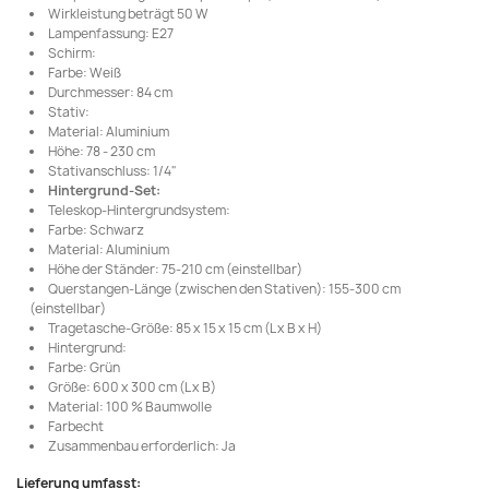
Wirkleistung beträgt 50 W
Lampenfassung: E27
Schirm:
Farbe: Weiß
Durchmesser: 84 cm
Stativ:
Material: Aluminium
Höhe: 78 - 230 cm
Stativanschluss: 1/4"
Hintergrund-Set:
Teleskop-Hintergrundsystem:
Farbe: Schwarz
Material: Aluminium
Höhe der Ständer: 75-210 cm (einstellbar)
Querstangen-Länge (zwischen den Stativen): 155-300 cm
(einstellbar)
Tragetasche-Größe: 85 x 15 x 15 cm (L x B x H)
Hintergrund:
Farbe: Grün
Größe: 600 x 300 cm (L x B)
Material: 100 % Baumwolle
Farbecht
Zusammenbau erforderlich: Ja
Lieferung umfasst: