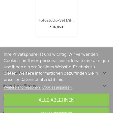
Fotostudio-Set Mit...
304,85 €
Ihre Privatsphäre ist uns wichtig. Wir verwenden
Cookies, um Ihnen personalisierte Inhalte anzuzeigen
und Ihnen ein großartiges Website-Erlebnis zu
Informationen

bieten. Weitere Informationen dazu finden Sie in
unserer Datenschutzrichtlinie.
Valentina-Shops

Weitere Informationen
Cookies anpassen
Ihr Konto

ALLE ABLEHNEN
Shop-Einstellungen
keyboard_arrow_down