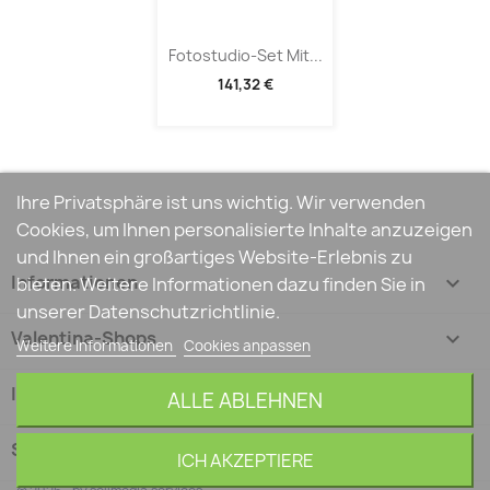
Fotostudio-Set Mit...
141,32 €
Ihre Privatsphäre ist uns wichtig. Wir verwenden
Cookies, um Ihnen personalisierte Inhalte anzuzeigen
und Ihnen ein großartiges Website-Erlebnis zu
Informationen

bieten. Weitere Informationen dazu finden Sie in
unserer Datenschutzrichtlinie.
Valentina-Shops

Weitere Informationen
Cookies anpassen
Ihr Konto

ALLE ABLEHNEN
Shop-Einstellungen
keyboard_arrow_down
ICH AKZEPTIERE