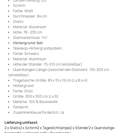
Lampenfassung: E27
Schirm:
Farbe: Weiß
Durchmesser: 84 cm
Stativ:
Material: Aluminium
Höhe: 78 - 230 cm
Stativanschluss: 1/4"
Hintergrund-Set:
Teleskop-Hintergrundsystem:
Farbe: Schwarz
Material: Aluminium
Höhe der Ständer: 75-210 cm (einstellbar)
Querstangen-Länge (zwischen den Stativen): 155-300 cm
(einstellbar)
Tragetasche-Größe: 85 x 15 x 15 cm (L x B x H)
Hintergrund:
Farbe: Grün
Größe: 300 x 300 cm (L x B)
Material: 100 % Baumwolle
Farbecht
Zusammenbau erforderlich: Ja
Lieferung umfasst:
2 x Stativ2 x Schirm2 x Tageslichtlampe2 x Ständer2 x Querstange-