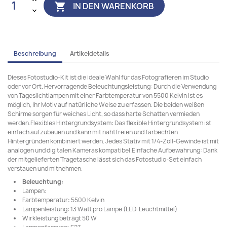
IN DEN WARENKORB

Beschreibung
Artikeldetails
Dieses Fotostudio-Kit ist die ideale Wahl für das Fotografieren im Studio
oder vor Ort. Hervorragende Beleuchtungsleistung: Durch die Verwendung
von Tageslichtlampen mit einer Farbtemperatur von 5500 Kelvin ist es
möglich, Ihr Motiv auf natürliche Weise zu erfassen. Die beiden weißen
Schirme sorgen für weiches Licht, so dass harte Schatten vermieden
werden.Flexibles Hintergrundsystem: Das flexible Hintergrundsystem ist
einfach aufzubauen und kann mit nahtfreien und farbechten
Hintergründen kombiniert werden. Jedes Stativ mit 1/4-Zoll-Gewinde ist mit
analogen und digitalen Kameras kompatibel.Einfache Aufbewahrung: Dank
der mitgelieferten Tragetasche lässt sich das Fotostudio-Set einfach
verstauen und mitnehmen.
Beleuchtung:
Lampen:
Farbtemperatur: 5500 Kelvin
Lampenleistung: 13 Watt pro Lampe (LED-Leuchtmittel)
Wirkleistung beträgt 50 W