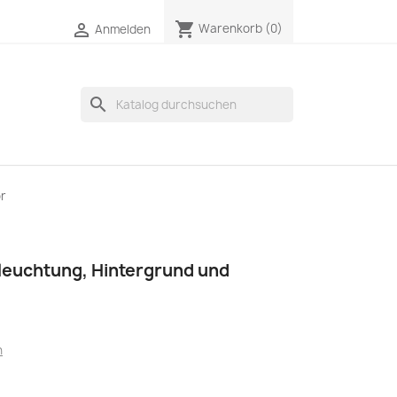
shopping_cart

Warenkorb
(0)
Anmelden
search
or
eleuchtung, Hintergrund und
n