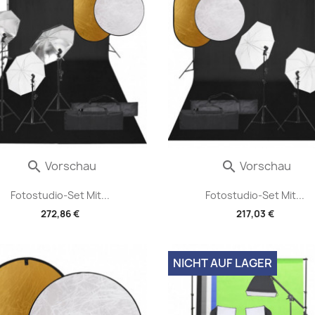
Vorschau
Vorschau


Fotostudio-Set Mit...
Fotostudio-Set Mit...
272,86 €
217,03 €
NICHT AUF LAGER