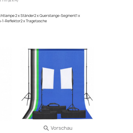
 1 m (B x H)
lichtlampe 2 x Ständer2 x Querstange-Segment1 x
in-1-Reflektor2 x Tragetasche
Vorschau
