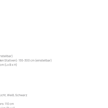
nstellbar)
n Stativen): 155-300 cm (einstellbar)
m (L x B x H)
 Licht, Weiß, Schwarz
rs: 110 cm