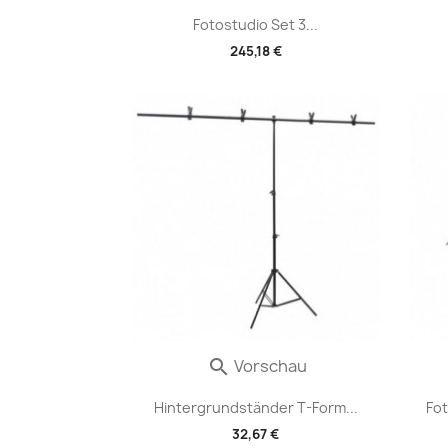
Fotostudio Set 3...
245,18 €
Vorschau

Hintergrundständer T-Form...
Fot
32,67 €