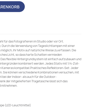
ARENKORB
ahl für das Fotografieren im Studio oder vor Ort.
 Durch die Verwendung von Tageslichtlampen mit einer
 möglich, Ihr Motiv auf natürliche Weise zu erfassen. Die
ches Licht, so dass harte Schatten vermieden
 Das flexible Hintergrundsystem ist einfach aufzubauen und
intergründen kombiniert werden. Jedes Stativ mit 1/4-Zoll-
en Kameras kompatibel.Praktisches Reflektoren-Set: Jeder
en. Sie können verschiedene Kombinationen versuchen, mit
bei der Indoor- als auch für die Outdoor-
nk der mitgelieferten Tragetasche lässt sich das
d mitnehmen.
mpe (LED-Leuchtmittel)