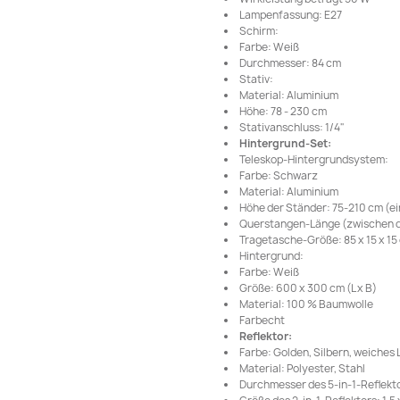
Lampenfassung: E27
Schirm:
Farbe: Weiß
Durchmesser: 84 cm
Stativ:
Material: Aluminium
Höhe: 78 - 230 cm
Stativanschluss: 1/4"
Hintergrund-Set:
Teleskop-Hintergrundsystem:
Farbe: Schwarz
Material: Aluminium
Höhe der Ständer: 75-210 cm (ei
Querstangen-Länge (zwischen de
Tragetasche-Größe: 85 x 15 x 15 c
Hintergrund:
Farbe: Weiß
Größe: 600 x 300 cm (L x B)
Material: 100 % Baumwolle
Farbecht
Reflektor:
Farbe: Golden, Silbern, weiches
Material: Polyester, Stahl
Durchmesser des 5-in-1-Reflekto