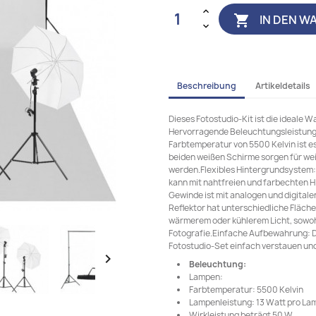
IN DEN W

Beschreibung
Artikeldetails
Dieses Fotostudio-Kit ist die ideale W
Hervorragende Beleuchtungsleistung:
Farbtemperatur von 5500 Kelvin ist es
beiden weißen Schirme sorgen für wei
werden.Flexibles Hintergrundsystem:
kann mit nahtfreien und farbechten H
Gewinde ist mit analogen und digital
Reflektor hat unterschiedliche Fläch
wärmerem oder kühlerem Licht, sowohl 
Fotografie.Einfache Aufbewahrung: Da
Fotostudio-Set einfach verstauen un

Beleuchtung:
Lampen:
Farbtemperatur: 5500 Kelvin
Lampenleistung: 13 Watt pro La
Wirkleistung beträgt 50 W