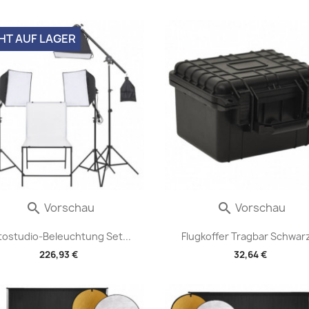
HT AUF LAGER
Vorschau
Vorschau


tostudio-Beleuchtung Set...
Flugkoffer Tragbar Schwarz
226,93 €
32,64 €