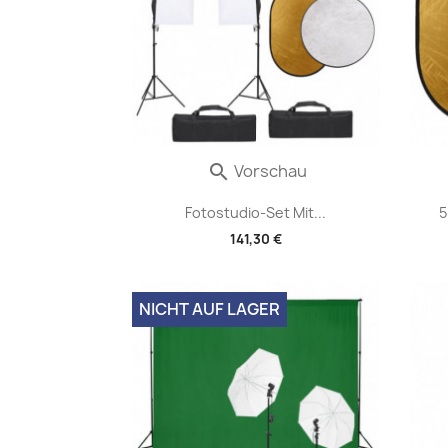
Vorschau

Fotostudio-Set Mit...
5
141,30 €
NICHT AUF LAGER