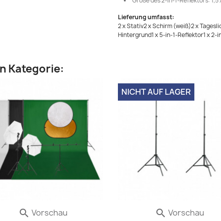
Größe des 2-in-1-Reflektors: 1,5 x
Lieferung umfasst:
2 x Stativ2 x Schirm (weiß)2 x Tages
Hintergrund1 x 5-in-1-Reflektor1 x 2-
en Kategorie:
NICHT AUF LAGER
Vorschau
Vorschau

