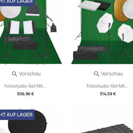
HT AUF LAGER
Vorschau
Vorschau


Fotostudio-Set Mit...
Fotostudio-Set Mit...
306,96 €
314,59 €
HT AUF LAGER