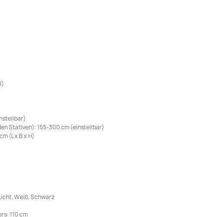
B)
nstellbar)
n Stativen): 155-300 cm (einstellbar)
m (L x B x H)
 Licht, Weiß, Schwarz
rs: 110 cm