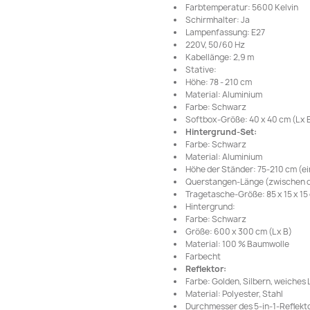
Farbtemperatur: 5600 Kelvin
Schirmhalter: Ja
Lampenfassung: E27
220V, 50/60 Hz
Kabellänge: 2,9 m
Stative:
Höhe: 78 - 210 cm
Material: Aluminium
Farbe: Schwarz
Softbox-Größe: 40 x 40 cm (L x 
Hintergrund-Set:
Farbe: Schwarz
Material: Aluminium
Höhe der Ständer: 75-210 cm (ei
Querstangen-Länge (zwischen de
Tragetasche-Größe: 85 x 15 x 15 c
Hintergrund:
Farbe: Schwarz
Größe: 600 x 300 cm (L x B)
Material: 100 % Baumwolle
Farbecht
Reflektor:
Farbe: Golden, Silbern, weiches
Material: Polyester, Stahl
Durchmesser des 5-in-1-Reflekto