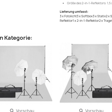
Größe des 2-in-1-Reflektors: 1,5 x
Lieferung umfasst:
3 x Fotolicht3 x Softbox3 x Stativ2 
Reflektor1 x 2-in-1-Reflektor2 x Trag
en Kategorie:
Vorschau
Vorschau

