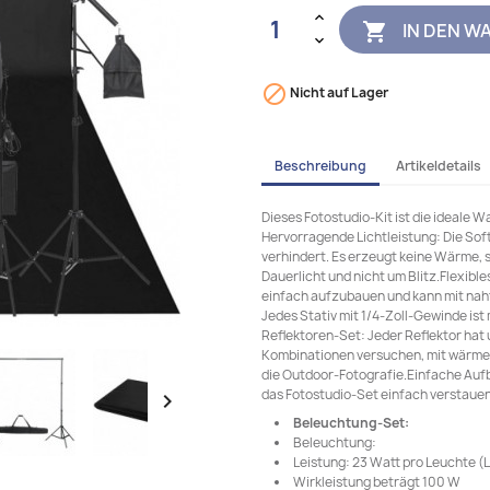
IN DEN W


Nicht auf Lager
Beschreibung
Artikeldetails
Dieses Fotostudio-Kit ist die ideale W
Hervorragende Lichtleistung: Die Sof
verhindert. Es erzeugt keine Wärme, s
Dauerlicht und nicht um Blitz.Flexibl
einfach aufzubauen und kann mit nah
Jedes Stativ mit 1/4-Zoll-Gewinde is
Reflektoren-Set: Jeder Reflektor hat
Kombinationen versuchen, mit wärmere
die Outdoor-Fotografie.Einfache Aufb
das Fotostudio-Set einfach verstaue

Beleuchtung-Set:
Beleuchtung:
Leistung: 23 Watt pro Leuchte (
Wirkleistung beträgt 100 W