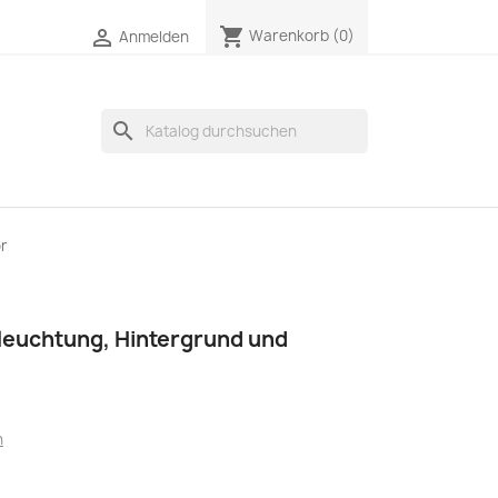
shopping_cart

Warenkorb
(0)
Anmelden
search
or
eleuchtung, Hintergrund und
n