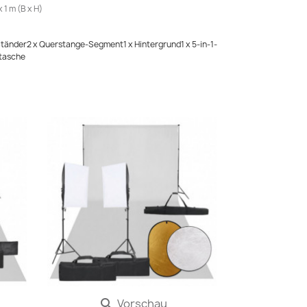
 1 m (B x H)
x Ständer2 x Querstange-Segment1 x Hintergrund1 x 5-in-1-
etasche
Vorschau
