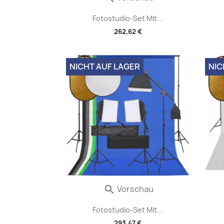
Fotostudio-Set Mit...
262,62 €
NICHT AUF LAGER
NIC
Vorschau

Fotostudio-Set Mit...
293,47 €