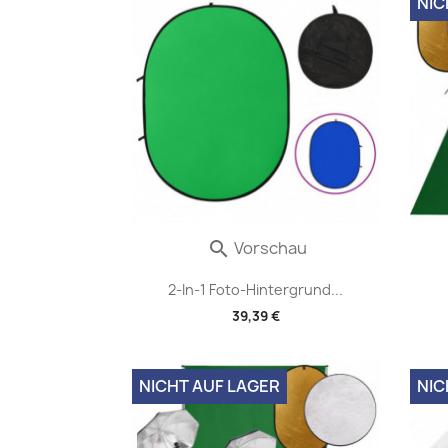
NIC
Vorschau

2-In-1 Foto-Hintergrund...
39,39 €
NICHT AUF LAGER
NIC