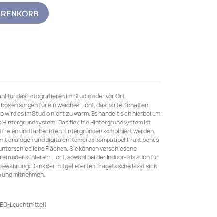
ARENKORB
ahl für das Fotografieren im Studio oder vor Ort.
tboxen sorgen für ein weiches Licht, das harte Schatten
o wird es im Studio nicht zu warm. Es handelt sich hierbei um
es Hintergrundsystem: Das flexible Hintergrundsystem ist
tfreien und farbechten Hintergründen kombiniert werden.
t mit analogen und digitalen Kameras kompatibel.Praktisches
 unterschiedliche Flächen. Sie können verschiedene
m oder kühlerem Licht, sowohl bei der Indoor- als auch für
ewahrung: Dank der mitgelieferten Tragetasche lässt sich
n und mitnehmen.
LED-Leuchtmittel)