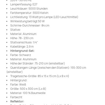
220V - 50/60 Hz
Lampenfassung: E27
Leuchtdauer: 5000 Stunden
Farbtemperatur: 5500 Kelvin
Lichtleistung: 13 Watt pro Lampe (LED-Leuchtmittel)
Wirkleistung beträgt 50 W
Schirme-Durchmesser: 84 cm
Stative:
Material: Aluminium
Höhe: 78 - 230 cm
Stativanschluss: 1/4"
Kabellänge: 2,9 m
Hintergrund-Set:
Farbe: Schwarz
Material: Aluminium
Höhe der Ständer: 75-210 cm (einstellbar)
Querstangen-Länge (zwischen den Stativen): 155-300 cm
(einstellbar)
Tragetasche-Größe: 85 x 15 x 15 cm (L x B x H)
Hintergrund:
Farbe: Weiß
Größe: 500 x 300 cm (L x B)
Material: 100 % Baumwolle
Farbecht
Reflektor: