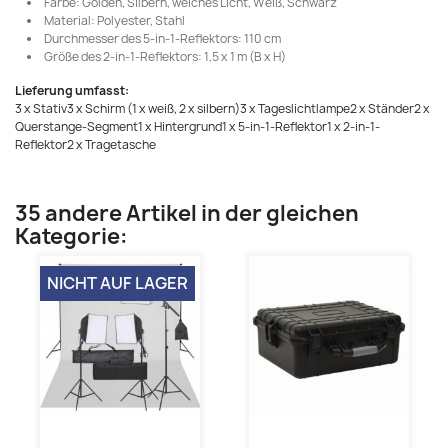
Farbe: Golden, Silbern, weiches Licht, Weiß, Schwarz
Material: Polyester, Stahl
Durchmesser des 5-in-1-Reflektors: 110 cm
Größe des 2-in-1-Reflektors: 1,5 x 1 m (B x H)
Lieferung umfasst:
3 x Stativ3 x Schirm (1 x weiß, 2 x silbern)3 x Tageslichtlampe2 x Ständer2 x
Querstange-Segment1 x Hintergrund1 x 5-in-1-Reflektor1 x 2-in-1-
Reflektor2 x Tragetasche
35 andere Artikel in der gleichen
Kategorie:
NICHT AUF LAGER