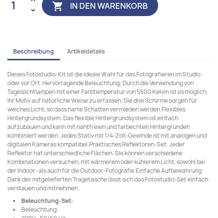
IN DEN WARENKORB

Beschreibung
Artikeldetails
Dieses Fotostudio-Kit ist die ideale Wahl für das Fotografieren im Studio
oder vor Ort. Hervorragende Beleuchtung: Durch die Verwendung von
Tageslichtlampen mit einer Farbtemperatur von 5500 Kelvin ist es möglich,
Ihr Motiv auf natürliche Weise zu erfassen. Die drei Schirme sorgen für
weiches Licht, so dass harte Schatten vermieden werden.Flexibles
Hintergrundsystem: Das flexible Hintergrundsystem ist einfach
aufzubauen und kann mit nahtfreien und farbechten Hintergründen
kombiniert werden. Jedes Stativ mit 1/4-Zoll-Gewinde ist mit analogen und
digitalen Kameras kompatibel.Praktisches Reflektoren-Set: Jeder
Reflektor hat unterschiedliche Flächen. Sie können verschiedene
Kombinationen versuchen, mit wärmerem oder kühlerem Licht, sowohl bei
der Indoor- als auch für die Outdoor-Fotografie.Einfache Aufbewahrung:
Dank der mitgelieferten Tragetasche lässt sich das Fotostudio-Set einfach
verstauen und mitnehmen.
Beleuchtung-Set:
Beleuchtung: