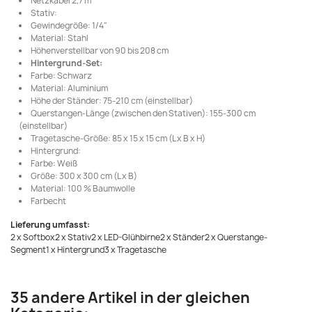
Netzkabel 2,7 m
Stativ:
Gewindegröße: 1/4"
Material: Stahl
Höhenverstellbar von 90 bis 208 cm
Hintergrund-Set:
Farbe: Schwarz
Material: Aluminium
Höhe der Ständer: 75-210 cm (einstellbar)
Querstangen-Länge (zwischen den Stativen): 155-300 cm
(einstellbar)
Tragetasche-Größe: 85 x 15 x 15 cm (L x B x H)
Hintergrund:
Farbe: Weiß
Größe: 300 x 300 cm (L x B)
Material: 100 % Baumwolle
Farbecht
Lieferung umfasst:
2 x Softbox2 x Stativ2 x LED-Glühbirne2 x Ständer2 x Querstange-
Segment1 x Hintergrund3 x Tragetasche
35 andere Artikel in der gleichen