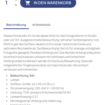
IN DEN WARENKORB

Beschreibung
Artikeldetails
Dieses Fotostudio-Kit ist die ideale Wahl für das Fotografieren im Studio
oder vor Ort. Ausgezeichnete Beleuchtung: Mit einer Farbtemperatur von
5500 K gibt das Softbox ideales Licht in einer natürlichen Farbe und
optimalen Reichweite ab. Das Beleuchtung-Set ist für analoge und digitale
Fotografie geeignet.Flexibles Hintergrund: Das flexible Hintergrundsystem
ist einfach aufzubauen und kann mit nahtlosen und farbechten
Hintergründen kombiniert werden.Einfache Aufbewahrung: Dank der
mitgelieferten Tragetasche lässt sich das Fotostudio-Set einfach
verstauen und mitnehmen.
Beleuchtung-Set:
Lampe:
Softbox-Größe: 40 x 60 cm (B x L)
Stromversorgung: 220-240 V~, 50/60 Hz
Leistung: 13 W (entspricht konventionell 50 W)
Lampenfassung: E 27
Mit integrierter Hintergrund-Halterung