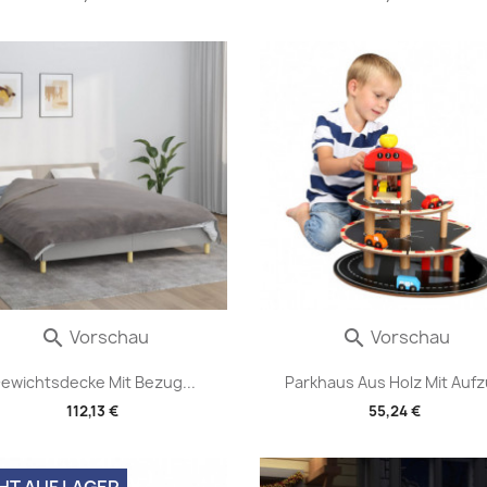
Vorschau
Vorschau


ewichtsdecke Mit Bezug...
Parkhaus Aus Holz Mit Auf
112,13 €
55,24 €
HT AUF LAGER