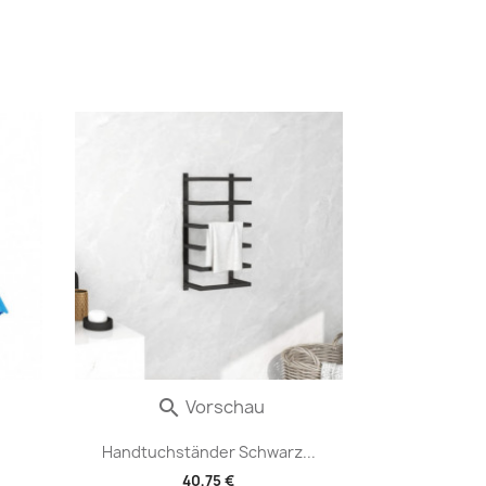
Vorschau

Handtuchständer Schwarz...
40,75 €