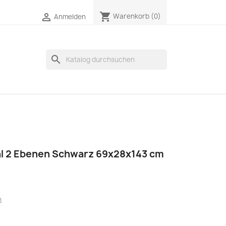
shopping_cart

Warenkorb
(0)
Anmelden
search
 2 Ebenen Schwarz 69x28x143 cm
n