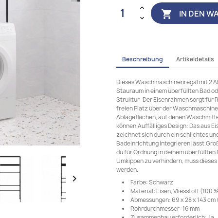
IN DEN W

Beschreibung
Artikeldetails
Dieses Waschmaschinenregal mit 2 Abl
Stauraum in einem überfüllten Bad o
Struktur: Der Eisenrahmen sorgt für 
freien Platz über der Waschmaschine
Ablageflächen, auf denen Waschmitt
können.Auffälliges Design: Das aus E
zeichnet sich durch ein schlichtes und 
Badeinrichtung integrieren lässt.Gro
du für Ordnung in deinem überfüllt
Umkippen zu verhindern, muss dieses
werden.

Farbe: Schwarz
Material: Eisen, Vliesstoff (100 
Abmessungen: 69 x 28 x 143 cm (L
Rohrdurchmesser: 16 mm
Zusammenbau erforderlich: Ja