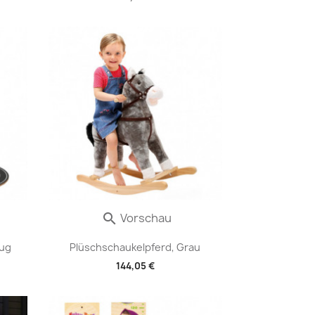
Vorschau

zug
Plüschschaukelpferd, Grau
144,05 €