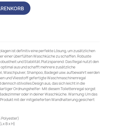
ARENKORB
agen ist definitiv eine perfekte Lösung, um zusätzlichen
der einer überfüllten Waschküche zu schaffen. Robuste
Robustheit und Stabilität.Platzsparend: Das Regal nutzt den
 optimal aus und schafft mehrere zusätzliche
el, Waschpulver, Shampoo, Badegel usw. aufbewahrt werden
isen und Vliesstoff gefertigte Waschmaschinenregal
dennoch stilvolles Design aus, das sich leicht in die
ßartiger Ordnungshelfer: Mit diesem Toilettenregal sorgst
en Badezimmer oder in deiner Waschküche. Warnung:Um das
 Produkt mit der mitgelieferten Wandhalterung gesichert
% Polyester)
 x B x H)