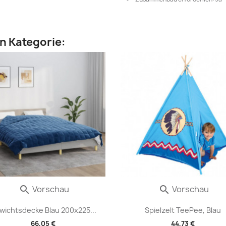
en Kategorie:
Vorschau
Vorschau


wichtsdecke Blau 200x225...
Spielzelt TeePee, Blau
66,05 €
44,73 €