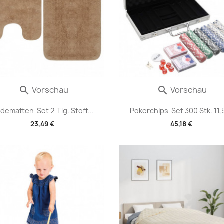
Vorschau
Vorschau


dematten-Set 2-Tlg. Stoff...
Pokerchips-Set 300 Stk. 11,
23,49 €
45,18 €