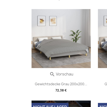
Vorschau

Gewichtsdecke Grau 200x200...
G
72,38 €
NICHT AUF LAGER
NIC