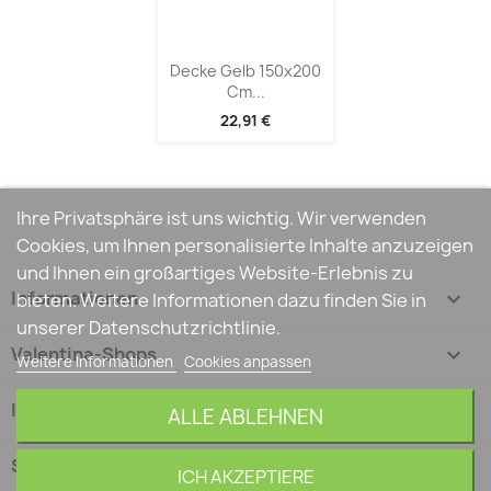
Decke Gelb 150x200
Cm...
22,91 €
Ihre Privatsphäre ist uns wichtig. Wir verwenden
Cookies, um Ihnen personalisierte Inhalte anzuzeigen
und Ihnen ein großartiges Website-Erlebnis zu
Informationen

bieten. Weitere Informationen dazu finden Sie in
unserer Datenschutzrichtlinie.
Valentina-Shops

Weitere Informationen
Cookies anpassen
Ihr Konto

ALLE ABLEHNEN
Shop-Einstellungen
keyboard_arrow_down
ICH AKZEPTIERE