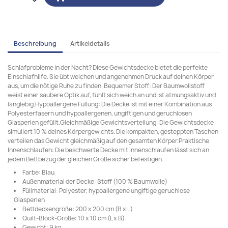
Beschreibung
Artikeldetails
Schlafprobleme in der Nacht? Diese Gewichtsdecke bietet die perfekte
Einschlafhilfe. Sie übt weichen und angenehmen Druck auf deinen Körper
aus, um die nötige Ruhe zu finden. Bequemer Stoff: Der Baumwollstoff
weist einer saubere Optik auf, fühlt sich weich an und ist atmungsaktiv und
langlebig.Hypoallergene Füllung: Die Decke ist mit einer Kombination aus
Polyesterfasern und hypoallergenen, ungiftigen und geruchlosen
Glasperlen gefüllt.Gleichmäßige Gewichtsverteilung: Die Gewichtsdecke
simuliert 10 % deines Körpergewichts. Die kompakten, gesteppten Taschen
verteilen das Gewicht gleichmäßig auf den gesamten Körper.Praktische
Innenschlaufen: Die beschwerte Decke mit Innenschlaufen lässt sich an
jedem Bettbezug der gleichen Größe sicher befestigen.
Farbe: Blau
Außenmaterial der Decke: Stoff (100 % Baumwolle)
Füllmaterial: Polyester, hypoallergene ungiftige geruchlose
Glasperlen
Bettdeckengröße: 200 x 200 cm (B x L)
Quilt-Block-Größe: 10 x 10 cm (L x B)
Gewicht: 9 kg