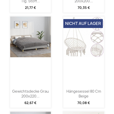
Tlg. Stoff...
200x200...
21,77 €
70,35 €
NICHT AUF LAGER
Gewichtsdecke Grau
Hängesessel 80 Cm
200x220...
Beige
62,67 €
70,08 €