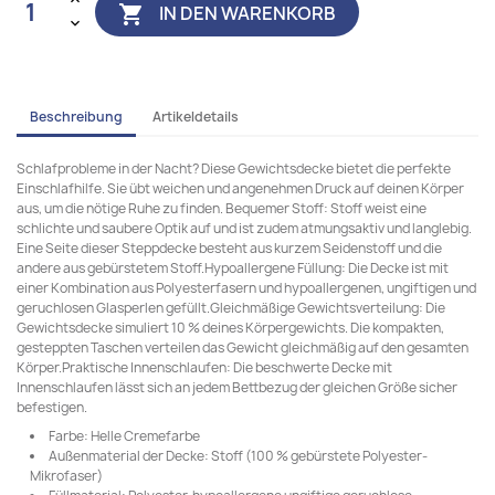
IN DEN WARENKORB

Beschreibung
Artikeldetails
Schlafprobleme in der Nacht? Diese Gewichtsdecke bietet die perfekte
Einschlafhilfe. Sie übt weichen und angenehmen Druck auf deinen Körper
aus, um die nötige Ruhe zu finden. Bequemer Stoff: Stoff weist eine
schlichte und saubere Optik auf und ist zudem atmungsaktiv und langlebig.
Eine Seite dieser Steppdecke besteht aus kurzem Seidenstoff und die
andere aus gebürstetem Stoff.Hypoallergene Füllung: Die Decke ist mit
einer Kombination aus Polyesterfasern und hypoallergenen, ungiftigen und
geruchlosen Glasperlen gefüllt.Gleichmäßige Gewichtsverteilung: Die
Gewichtsdecke simuliert 10 % deines Körpergewichts. Die kompakten,
gesteppten Taschen verteilen das Gewicht gleichmäßig auf den gesamten
Körper.Praktische Innenschlaufen: Die beschwerte Decke mit
Innenschlaufen lässt sich an jedem Bettbezug der gleichen Größe sicher
befestigen.
Farbe: Helle Cremefarbe
Außenmaterial der Decke: Stoff (100 % gebürstete Polyester-
Mikrofaser)