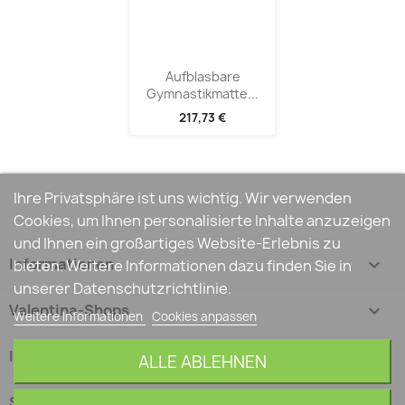
Aufblasbare
Gymnastikmatte...
217,73 €
Ihre Privatsphäre ist uns wichtig. Wir verwenden
Cookies, um Ihnen personalisierte Inhalte anzuzeigen
und Ihnen ein großartiges Website-Erlebnis zu
Informationen

bieten. Weitere Informationen dazu finden Sie in
unserer Datenschutzrichtlinie.
Valentina-Shops

Weitere Informationen
Cookies anpassen
Ihr Konto

ALLE ABLEHNEN
Shop-Einstellungen
keyboard_arrow_down