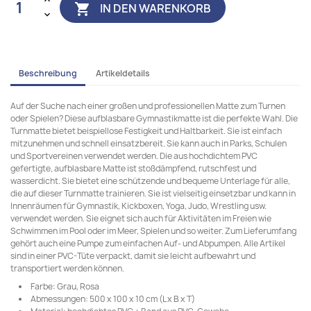
IN DEN WARENKORB

Beschreibung
Artikeldetails
Auf der Suche nach einer großen und professionellen Matte zum Turnen
oder Spielen? Diese aufblasbare Gymnastikmatte ist die perfekte Wahl. Die
Turnmatte bietet beispiellose Festigkeit und Haltbarkeit. Sie ist einfach
mitzunehmen und schnell einsatzbereit. Sie kann auch in Parks, Schulen
und Sportvereinen verwendet werden. Die aus hochdichtem PVC
gefertigte, aufblasbare Matte ist stoßdämpfend, rutschfest und
wasserdicht. Sie bietet eine schützende und bequeme Unterlage für alle,
die auf dieser Turnmatte trainieren. Sie ist vielseitig einsetzbar und kann in
Innenräumen für Gymnastik, Kickboxen, Yoga, Judo, Wrestling usw.
verwendet werden. Sie eignet sich auch für Aktivitäten im Freien wie
Schwimmen im Pool oder im Meer, Spielen und so weiter. Zum Lieferumfang
gehört auch eine Pumpe zum einfachen Auf- und Abpumpen. Alle Artikel
sind in einer PVC-Tüte verpackt, damit sie leicht aufbewahrt und
transportiert werden können.
Farbe: Grau, Rosa
Abmessungen: 500 x 100 x 10 cm (L x B x T)