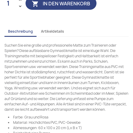
IN DEN WARENKORB

Beschreibung
Artikeldetails
Suchen Sie eine große und professionelle Matte zum Trainieren oder
Spielen? Diese aufblasbare Gymnastikmatte ist eine kluge Wahl. Die
Trainingsmatte mit beispielloser Festigkeit und Haltbarkeit ist einfach
mitzunehmen und einzurichten. Es kann auch in Parks, Schulen,
Sportvereinen usw. verwendet werden. Diese Trainingsmatte aus PVC mit
hoher Dichte ist stoßdämpfend, rutschfest und wasserdicht. Damit ist sie
perfekt für alle Sportliebhaber geeignet. Diese Gymnastikmatte ist
vielseitig einsetzbar und kann in Innenräumen zum Turnen, Kickboxen,
Yoga, Wrestling usw. verwendet werden. Und es eignet sich auch für
Outdoor-Aktivitäten wie Schwimmen im Schwimmbad oder im Meer, Spielen
auf Grünland und so weiter. Die Lieferung umfasst eine Pumpe zum
einfachen Auf- und Abpumpen. Alle Artikel sind in einer PVC-Tüte verpackt,
damit sie leicht aufbewahrt und transportiert werden können.
Farbe: Grau und Rosa
Material: Hochdichtes PVC, PVC-Gewebe
Abmessungen: 60 x 100 x 20 cm (L x B x T)