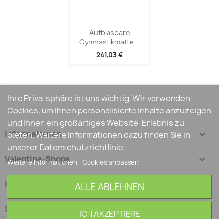
Aufblasbare
Gymnastikmatte...
241,03 €
Ihre Privatsphäre ist uns wichtig. Wir verwenden
Cookies, um Ihnen personalisierte Inhalte anzuzeigen
und Ihnen ein großartiges Website-Erlebnis zu
Informationen

bieten. Weitere Informationen dazu finden Sie in
unserer Datenschutzrichtlinie.
Valentina-Shops

Weitere Informationen
Cookies anpassen
Ihr Konto

ALLE ABLEHNEN
Shop-Einstellungen
keyboard_arrow_down
ICH AKZEPTIERE