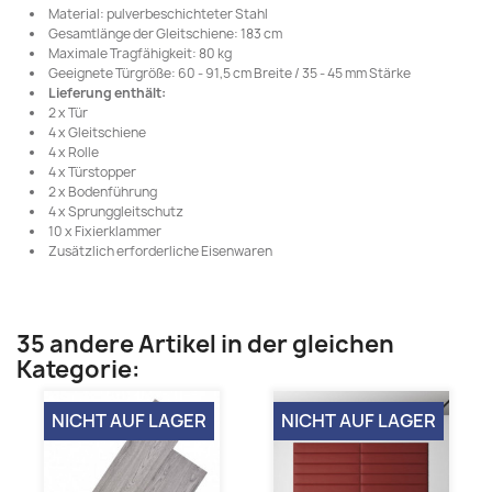
Material: pulverbeschichteter Stahl
Gesamtlänge der Gleitschiene: 183 cm
Maximale Tragfähigkeit: 80 kg
Geeignete Türgröße: 60 - 91,5 cm Breite / 35 - 45 mm Stärke
Lieferung enthält:
2 x Tür
4 x Gleitschiene
4 x Rolle
4 x Türstopper
2 x Bodenführung
4 x Sprunggleitschutz
10 x Fixierklammer
Zusätzlich erforderliche Eisenwaren
35 andere Artikel in der gleichen
Kategorie:
NICHT AUF LAGER
NICHT AUF LAGER