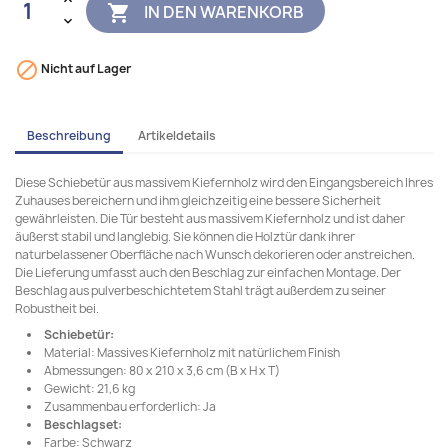
IN DEN WARENKORB


Nicht auf Lager
Beschreibung
Artikeldetails
Diese Schiebetür aus massivem Kiefernholz wird den Eingangsbereich Ihres
Zuhauses bereichern und ihm gleichzeitig eine bessere Sicherheit
gewährleisten. Die Tür besteht aus massivem Kiefernholz und ist daher
äußerst stabil und langlebig. Sie können die Holztür dank ihrer
naturbelassener Oberfläche nach Wunsch dekorieren oder anstreichen.
Die Lieferung umfasst auch den Beschlag zur einfachen Montage. Der
Beschlag aus pulverbeschichtetem Stahl trägt außerdem zu seiner
Robustheit bei.
Schiebetür:
Material: Massives Kiefernholz mit natürlichem Finish
Abmessungen: 80 x 210 x 3,6 cm (B x H x T)
Gewicht: 21,6 kg
Zusammenbau erforderlich: Ja
Beschlagset:
Farbe: Schwarz