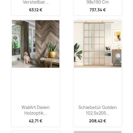
Verstellbar...
98x190 Cm
63,12 €
737,34 €
WallArt Dielen
Schiebetür Golden
Holzoptik...
102,5x205...
42,71 €
208,42 €