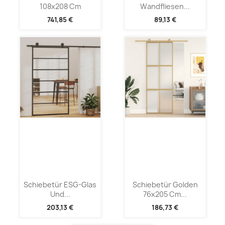
108x208 Cm
Wandfliesen...
741,85 €
89,13 €
Schiebetür ESG-Glas
Schiebetür Golden
Und...
76x205 Cm...
203,13 €
186,73 €