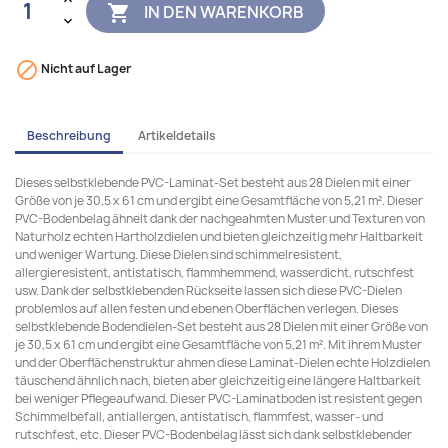
IN DEN WARENKORB


Nicht auf Lager
Beschreibung
Artikeldetails
Dieses selbstklebende PVC-Laminat-Set besteht aus 28 Dielen mit einer
Größe von je 30,5 x 61 cm und ergibt eine Gesamtfläche von 5,21 m². Dieser
PVC-Bodenbelag ähnelt dank der nachgeahmten Muster und Texturen von
Naturholz echten Hartholzdielen und bieten gleichzeitig mehr Haltbarkeit
und weniger Wartung. Diese Dielen sind schimmelresistent,
allergieresistent, antistatisch, flammhemmend, wasserdicht, rutschfest
usw. Dank der selbstklebenden Rückseite lassen sich diese PVC-Dielen
problemlos auf allen festen und ebenen Oberflächen verlegen. Dieses
selbstklebende Bodendielen-Set besteht aus 28 Dielen mit einer Größe von
je 30,5 x 61 cm und ergibt eine Gesamtfläche von 5,21 m². Mit ihrem Muster
und der Oberflächenstruktur ahmen diese Laminat-Dielen echte Holzdielen
täuschend ähnlich nach, bieten aber gleichzeitig eine längere Haltbarkeit
bei weniger Pflegeaufwand. Dieser PVC-Laminatboden ist resistent gegen
Schimmelbefall, antiallergen, antistatisch, flammfest, wasser- und
rutschfest, etc. Dieser PVC-Bodenbelag lässt sich dank selbstklebender