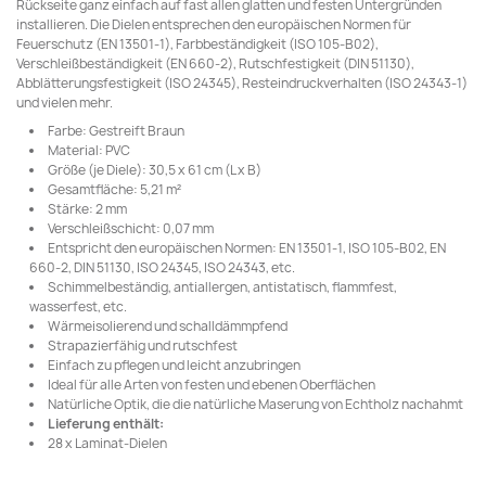
Rückseite ganz einfach auf fast allen glatten und festen Untergründen
installieren. Die Dielen entsprechen den europäischen Normen für
Feuerschutz (EN 13501-1), Farbbeständigkeit (ISO 105-B02),
Verschleißbeständigkeit (EN 660-2), Rutschfestigkeit (DIN 51130),
Abblätterungsfestigkeit (ISO 24345), Resteindruckverhalten (ISO 24343-1)
und vielen mehr.
Farbe: Gestreift Braun
Material: PVC
Größe (je Diele): 30,5 x 61 cm (L x B)
Gesamtfläche: 5,21 m²
Stärke: 2 mm
Verschleißschicht: 0,07 mm
Entspricht den europäischen Normen: EN 13501-1, ISO 105-B02, EN
660-2, DIN 51130, ISO 24345, ISO 24343, etc.
Schimmelbeständig, antiallergen, antistatisch, flammfest,
wasserfest, etc.
Wärmeisolierend und schalldämmpfend
Strapazierfähig und rutschfest
Einfach zu pflegen und leicht anzubringen
Ideal für alle Arten von festen und ebenen Oberflächen
Natürliche Optik, die die natürliche Maserung von Echtholz nachahmt
Lieferung enthält:
28 x Laminat-Dielen