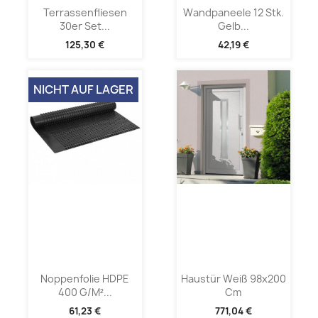
Terrassenfliesen
Wandpaneele 12 Stk.
30er Set...
Gelb...
125,30 €
42,19 €
NICHT AUF LAGER
Noppenfolie HDPE
Haustür Weiß 98x200
400 G/m²...
Cm
61,23 €
771,04 €