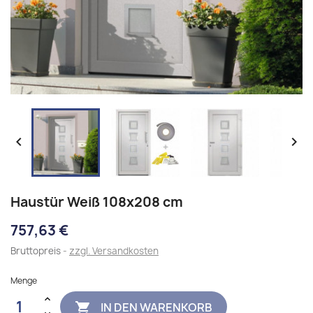


Haustür Weiß 108x208 cm
757,63 €
Bruttopreis
zzgl. Versandkosten
Menge
IN DEN WARENKORB
