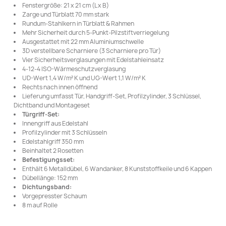
Fenstergröße: 21 x 21 cm (L x B)
Zarge und Türblatt 70 mm stark
Rundum-Stahlkern in Türblatt & Rahmen
Mehr Sicherheit durch 5-Punkt-Pilzstiftverriegelung
Ausgestattet mit 22 mm Aluminiumschwelle
3D verstellbare Scharniere (3 Scharniere pro Tür)
Vier Sicherheitsverglasungen mit Edelstahleinsatz
4-12-4 ISO-Wärmeschutzverglasung
UD-Wert 1,4 W/m² K und UG-Wert 1,1 W/m² K
Rechts nach innen öffnend
Lieferung umfasst Tür, Handgriff-Set, Profilzylinder, 3 Schlüssel,
Dichtband und Montageset
Türgriff-Set:
Innengriff aus Edelstahl
Profilzylinder mit 3 Schlüsseln
Edelstahlgriff 350 mm
Beinhaltet 2 Rosetten
Befestigungsset:
Enthält 6 Metalldübel, 6 Wandanker, 8 Kunststoffkeile und 6 Kappen
Dübellänge: 152 mm
Dichtungsband:
Vorgepresster Schaum
8 m auf Rolle