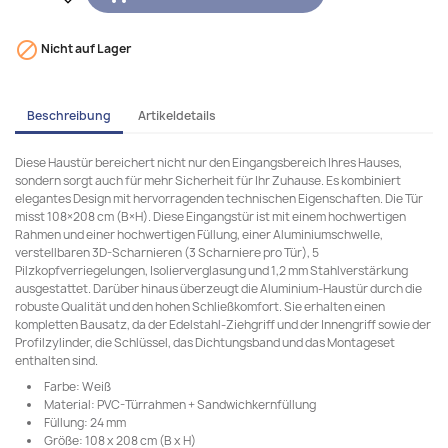

Nicht auf Lager
Beschreibung
Artikeldetails
Diese Haustür bereichert nicht nur den Eingangsbereich Ihres Hauses,
sondern sorgt auch für mehr Sicherheit für Ihr Zuhause. Es kombiniert
elegantes Design mit hervorragenden technischen Eigenschaften. Die Tür
misst 108×208 cm (B×H). Diese Eingangstür ist mit einem hochwertigen
Rahmen und einer hochwertigen Füllung, einer Aluminiumschwelle,
verstellbaren 3D-Scharnieren (3 Scharniere pro Tür), 5
Pilzkopfverriegelungen, Isolierverglasung und 1,2 mm Stahlverstärkung
ausgestattet. Darüber hinaus überzeugt die Aluminium-Haustür durch die
robuste Qualität und den hohen Schließkomfort. Sie erhalten einen
kompletten Bausatz, da der Edelstahl-Ziehgriff und der Innengriff sowie der
Profilzylinder, die Schlüssel, das Dichtungsband und das Montageset
enthalten sind.
Farbe: Weiß
Material: PVC-Türrahmen + Sandwichkernfüllung
Füllung: 24 mm
Größe: 108 x 208 cm (B x H)